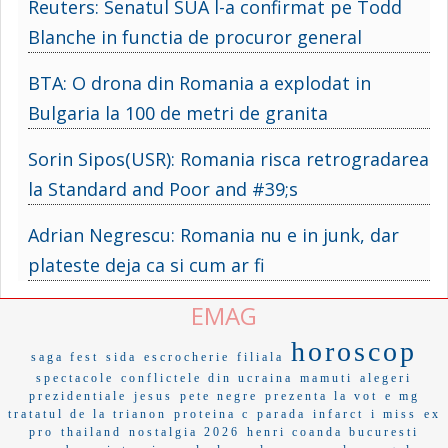
Reuters: Senatul SUA l-a confirmat pe Todd
Blanche in functia de procuror general
BTA: O drona din Romania a explodat in
Bulgaria la 100 de metri de granita
Sorin Sipos(USR): Romania risca retrogradarea
la Standard and Poor and #39;s
Adrian Negrescu: Romania nu e in junk, dar
plateste deja ca si cum ar fi
EMAG
horoscop
saga fest
sida
escrocherie
filiala
spectacole
conflictele din ucraina
mamuti
alegeri
prezidentiale
jesus
pete negre
prezenta la vot
e mg
tratatul de la trianon
proteina c
parada
infarct
i miss
ex
pro
thailand
nostalgia 2026
henri coanda bucuresti