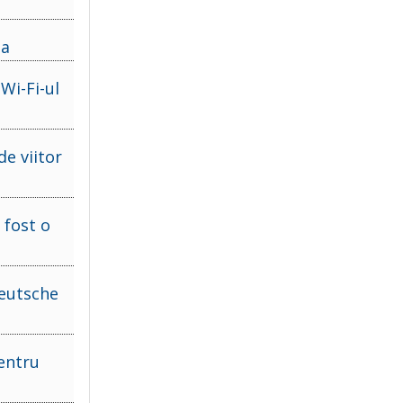
ia
Wi-Fi-ul
de viitor
 fost o
Deutsche
entru