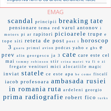
EMAG
scandal
breaking
tate
principii
antonov
pensionare
varul
tema red
i
picioarele
trupe
rapitori
e
pi ar
motors
horoscop
reteta de post
tope
siti
post i
3
e
yaho
podcas
e gbs
guaru
primul avion
cate
prev
care este cel
ja 3
alin georgescu
mai
stir
tommy robinson
crina matei
va fi o zi
venituri mici
fregate
alocatiile
magic
statele
inviat
ce este apa
fiscalí
be come
ambasada rusiei
profesoara
iacob
in romania
ruta
ardeleni
georgio
prima radiografie
robert fico
turks