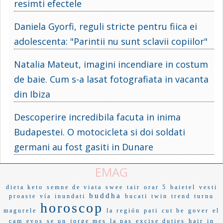
resimti efectele
Daniela Gyorfi, reguli stricte pentru fiica ei
adolescenta: "Parintii nu sunt sclavii copiilor"
Natalia Mateut, imagini incendiare in costum
de baie. Cum s-a lasat fotografiata in vacanta
din Ibiza
Descoperire incredibila facuta in inima
Budapestei. O motocicleta si doi soldati
germani au fost gasiti in Dunare
EMAG
dieta keto
semne de viata
swee
tair
orar 5
baietel
vesti
buddha
proaste
vía
inundati
bucati
twin
trend
turnu
horoscop
magurele
la región
pati
cut be
gover
el
cam
evos
se un
jorge mes
la pas
excise duties
hair
in