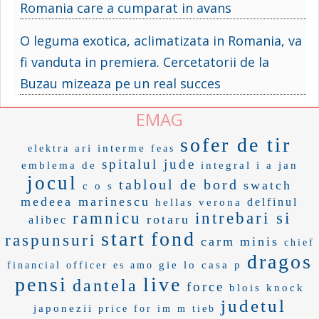
Romania care a cumparat in avans
O leguma exotica, aclimatizata in Romania, va
fi vanduta in premiera. Cercetatorii de la
Buzau mizeaza pe un real succes
EMAG
sofer de tir
ari interme
elektra
feas
spitalul jude
emblema de
integral i
a jan
jocul
tabloul de bord
swatch
c o s
medeea marinescu
delfinul
hellas verona
ramnicu
intrebari si
rotaru
alibec
start
fond
raspunsuri
carm
minis
chief
dragos
gie lo
casa p
financial officer
es amo
pensi
live
dantela
force
blois
knock
judetul
japonezii
price for
im m
tieb