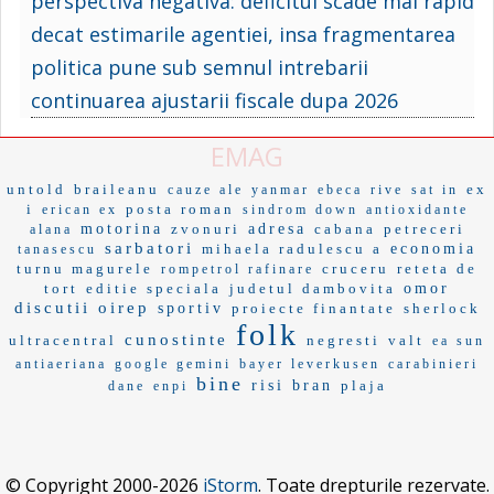
perspectiva negativa: deficitul scade mai rapid
decat estimarile agentiei, insa fragmentarea
politica pune sub semnul intrebarii
continuarea ajustarii fiscale dupa 2026
EMAG
untold
braileanu
ex
cauze ale
yanmar
ebeca
rive
sat in
i
posta roman
erican ex
sindrom down
antioxidante
motorina
zvonuri
adresa
cabana
petreceri
alana
sarbatori
mihaela radulescu a
economia
tanasescu
turnu magurele
cruceru
reteta de
rompetrol rafinare
tort
editie speciala
judetul dambovita
omor
discutii
oirep
sportiv
proiecte finantate
sherlock
folk
cunostinte
ultracentral
negresti
valt
ea sun
antiaeriana
google gemini
bayer leverkusen
carabinieri
bine
risi
bran
plaja
dane
enpi
© Copyright 2000-2026
iStorm
. Toate drepturile rezervate.