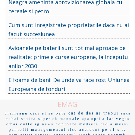
Neagra ameninta aprovizionarea globala cu
cereale si petrol
Cum sunt inregistrate proprietatile daca nu ai
facut succesiunea
Avioanele pe baterii sunt tot mai aproape de
realitate: primele curse europene, la inceputul
anilor 2030
E foame de bani: De unde va face rost Uniunea
Europeana de fonduri
EMAG
braileanu
cici
el se
bate
cat de des ar trebui
saka
mihai stoica
manuale
las vegas
super ch
apa oprita
omar
culte
rg news
contoare
mediere
red a
messi
pantofii
managementul risc
accident pe a1
s tv
agresorul
truth socia
porumb
comunitati
covrigi