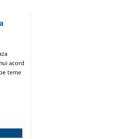
ea
aza
unui acord
 pe teme