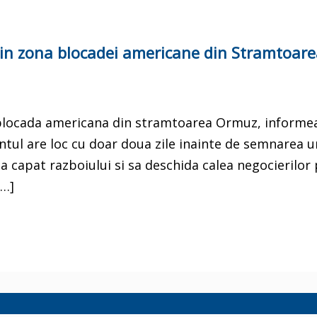
 din zona blocadei americane din Stramtoar
e blocada americana din stramtoarea Ormuz, informe
entul are loc cu doar doua zile inainte de semnarea 
a capat razboiului si sa deschida calea negocierilor
[…]