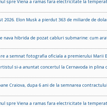
renul spre Viena a ramas fara electricitate la tempera
 2026. Elon Musk a pierdut 363 de miliarde de dolar
e nava hibrida de pozat cabluri submarine: cum ara
e a semnat fotografia oficiala a premierului Marii B
rtistul si-a anuntat concertul la Cernavoda in plina 
oane Craiova, dupa 6 ani de la semnarea contractulu
renul spre Viena a ramas fara electricitate la tempera