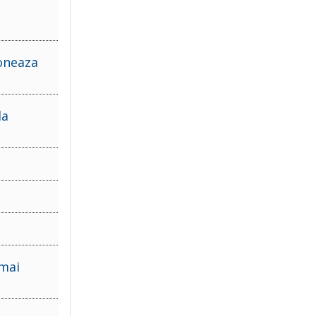
ioneaza
la
 mai