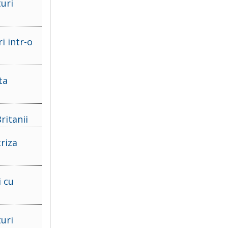
turi
i intr-o
ta
ritanii
criza
i cu
turi