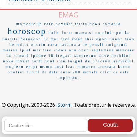
EMAG
momente in care
poveste trista
news romania
horoscop
folk
forta
mama si copilul
apel la
unitate
horoscop 17 mai
face swap
this
ogod
unnpr
froo
benedict
onoriu
casa nationala de pensii
emigranti
marina
lp al
mai tare
inews
ana open
saptamina
mancare
cu romani
iphone 16
fregata
secareanu
dove
nechifor
targul de craciun
nova invest
carti
noul
iten
serviciul
englezu
erupt
memo
rost
leac
romanca arestata
karen
onofrei
furtul de date
euro 200
movila
calcî
ce este
important
© Copyright 2000-2026
iStorm
. Toate drepturile rezervate.