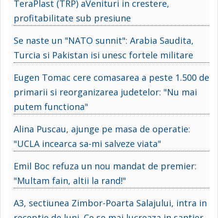
TeraPlast (TRP) aVenituri in crestere,
profitabilitate sub presiune
Se naste un "NATO sunnit": Arabia Saudita,
Turcia si Pakistan isi unesc fortele militare
Eugen Tomac cere comasarea a peste 1.500 de
primarii si reorganizarea judetelor: "Nu mai
putem functiona"
Alina Puscau, ajunge pe masa de operatie:
"UCLA incearca sa-mi salveze viata"
Emil Boc refuza un nou mandat de premier:
"Multam fain, altii la rand!"
A3, sectiunea Zimbor-Poarta Salajului, intra in
receptie de luni. Ce se mai lucreaza in santier