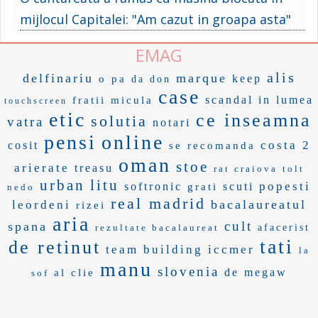
mijlocul Capitalei: "Am cazut in groapa asta"
EMAG
alis
delfinariu
marque
keep
o pa
da don
case
scandal in lumea
fratii micula
touchscreen
etic
ce inseamna
solutia
vatra
notari
pensi
online
costa 2
cosit
se recomanda
oman
stoe
arierate
treasu
rat craiova
tolt
urban
litu
popesti
softronic
scuti
grati
nedo
real madrid
bacalaureatul
leordeni
rizei
aria
cult
spana
rezultate bacalaureat
afacerist
tati
de retinut
team building
iccmer
la
manu
slovenia
de megaw
al clie
sof