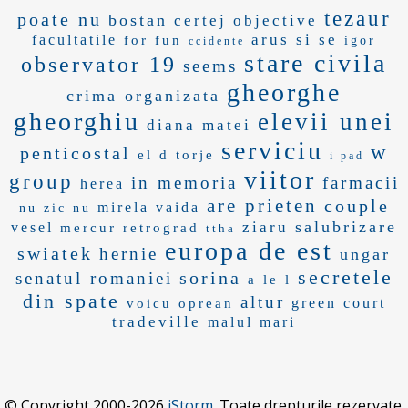
tezaur
poate nu
bostan
certej
objective
arus
si se
facultatile
for fun
igor
ccidente
stare civila
observator 19
seems
gheorghe
crima organizata
gheorghiu
elevii unei
diana matei
serviciu
w
penticostal
el d
torje
i pad
viitor
group
in memoria
farmacii
herea
are prieten
couple
mirela vaida
nu zic nu
salubrizare
ziaru
vesel
mercur retrograd
ttha
europa de est
swiatek
hernie
ungar
secretele
sorina
senatul romaniei
a le l
din spate
altur
green court
voicu oprean
tradeville
malul mari
© Copyright 2000-2026
iStorm
. Toate drepturile rezervate.