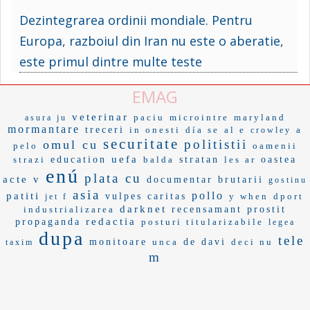
Dezintegrarea ordinii mondiale. Pentru
Europa, razboiul din Iran nu este o aberatie,
este primul dintre multe teste
EMAG
veterinar
paciu
microintre
maryland
asura ju
mormantare
treceri
in onesti
día se
al e
a
crowley
securitate
politistii
omul cu
pelo
oamenii
uefa
strazi
education
balda
stratan
les ar
oastea
enú
plata cu
acte v
documentar
brutarii
gostinu
asia
pollo
patiti
vulpes
caritas
y when
dport
jet f
darknet
industrializarea
recensamant
prostit
redactia
propaganda
posturi titularizabile
legea
dupa
tele
monitoare
unca
de davi
deci nu
taxim
m