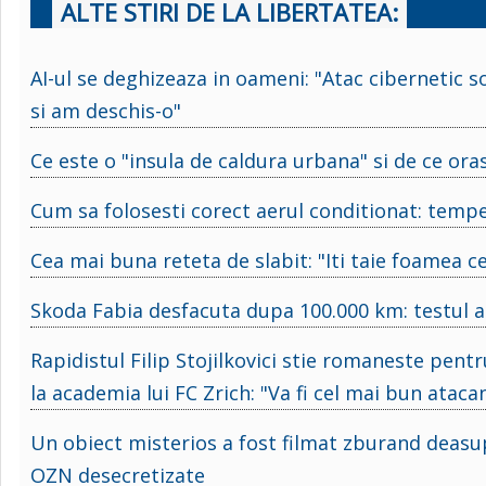
ALTE STIRI DE LA LIBERTATEA:
AI-ul se deghizeaza in oameni: "Atac cibernetic s
si am deschis-o"
Ce este o "insula de caldura urbana" si de ce ora
Cum sa folosesti corect aerul conditionat: temp
Cea mai buna reteta de slabit: "Iti taie foamea ce
Skoda Fabia desfacuta dupa 100.000 km: testul a g
Rapidistul Filip Stojilkovici stie romaneste pent
la academia lui FC Zrich: "Va fi cel mai bun ataca
Un obiect misterios a fost filmat zburand deasu
OZN desecretizate