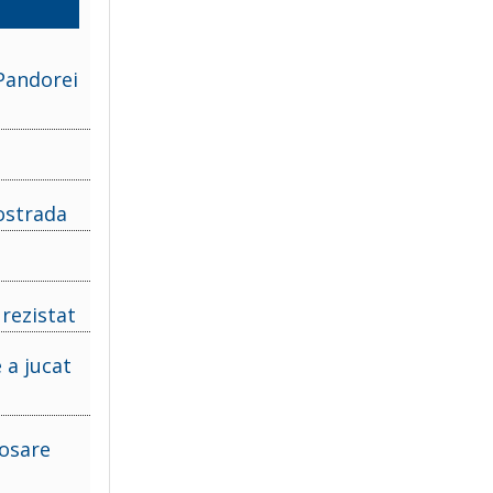
 Pandorei
ostrada
 rezistat
 a jucat
dosare