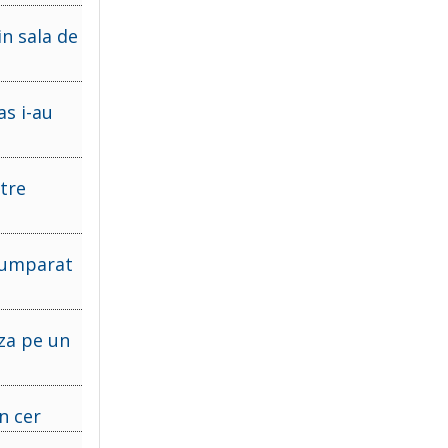
n sala de
as i-au
tre
 cumparat
aza pe un
n cer