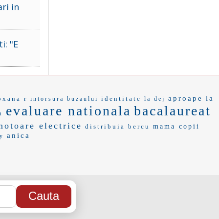
ri in
i: "E
aproape
la
oxana r
identitate
intorsura buzaului
la dej
evaluare nationala
bacalaureat
n
motoare electrice
distribuia
bercu
mama copii
anica
y