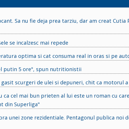
ocant. Sa nu fie deja prea tarziu, dar am creat Cutia
sele se incalzesc mai repede
eratura optima si cat consuma real in oras si pe aut
l putin 5 ore", spun nutritionistii
asit scurgeri de ulei si depuneri, chit ca motorul a
ru ca cel mai bun prieten al lui este un roman cu care
nt din Superliga"
pra unei zone rezidentiale. Pentagonul publica noi 