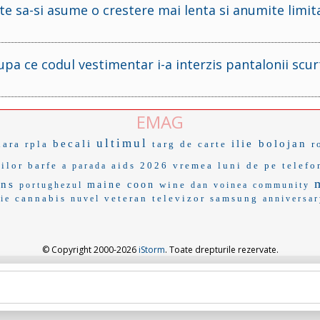
e sa-si asume o crestere mai lenta si anumite limita
pa ce codul vestimentar i-a interzis pantalonii scurt
EMAG
ultimul
becali
ilie bolojan
iara
rpla
targ de carte
r
ilor
barfe
aids 2026
vremea luni
de pe telefo
a parada
ans
maine coon
wine
portughezul
dan voinea
community
cannabis
veteran
televizor samsung
ie
nuvel
anniversar
© Copyright 2000-2026
iStorm
. Toate drepturile rezervate.