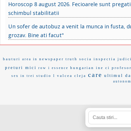
Horoscop 8 august 2026. Fecioarele sunt pregatit
schimbul stabilitatii
Un sofer de autobuz a venit la munca in fusta, du
grozav. Bine ati facut"
bauturi
newspaper
truth socia
inspectia judic
area in
preturi mici
hungarian
ine ci
profesor
row i
essence
care
ultimul d
studio
l valcea
cleja
sex in trei
autonom