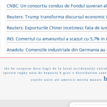
CNBC: Un consortiu condus de Fondul suveran al A
Reuters: Trump transforma discursul economic i
Reuters: Exporturile Chinei incetinesc fata de iu
INS: Comertul cu amanuntul a scazut cu 5,7% in i
Anadolu: Comenzile industriale din Germania au c
the be
corporat
dora
fugit de la locul accidentului
calcu
epstein
rugby
nota de
hepatita b
groc
e distribution
cane
statele unite ale americii
mirela
mazars