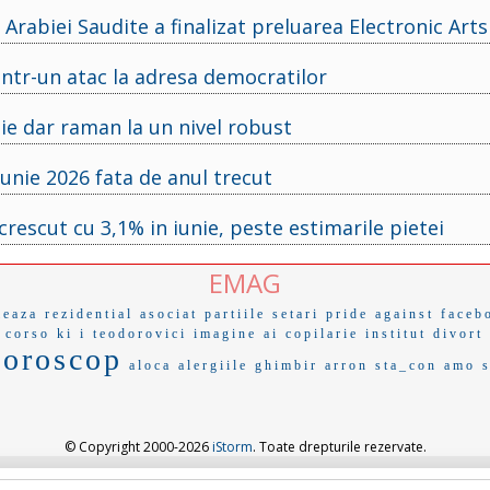
rabiei Saudite a finalizat preluarea Electronic Arts
ntr-un atac la adresa democratilor
nie dar raman la un nivel robust
unie 2026 fata de anul trecut
rescut cu 3,1% in iunie, peste estimarile pietei
EMAG
leaza
rezidential
asociat
partiile
setari
pride
against
faceb
 corso
ki i
teodorovici
imagine ai
copilarie
institut
divort
horoscop
aloca
alergiile
ghimbir
arron
sta_con
amo 
© Copyright 2000-2026
iStorm
. Toate drepturile rezervate.