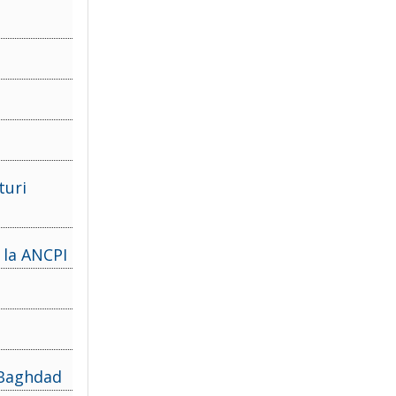
turi
e la ANCPI
y Baghdad