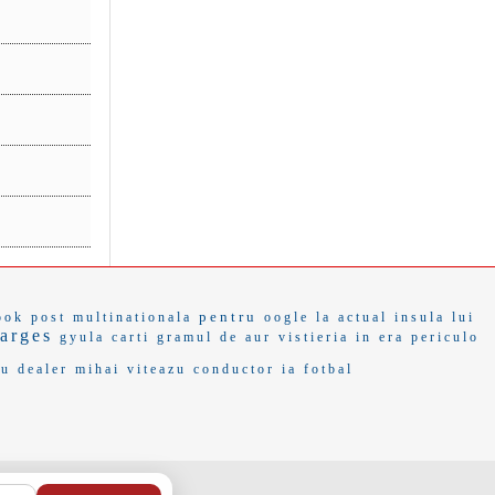
pentru
ook post
multinationala
oogle
la actual
insula lui
arges
gyula
carti
gramul de aur
vistieria
in era
periculo
su
dealer
mihai viteazu
conductor
ia fotbal