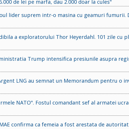
.000 de lei pe marfa, dau 2.000 doar la cules"
 noul lider suprem intr-o masina cu geamuri fumurii. 
edibila a exploratorului Thor Heyerdahl. 101 zile cu p
ministratia Trump intensifica presiunile asupra reg
si Argent LNG au semnat un Memorandum pentru o inv
 armele NATO". Fostul comandant sef al armatei ucr
AE confirma ca femeia a fost arestata de autoritati