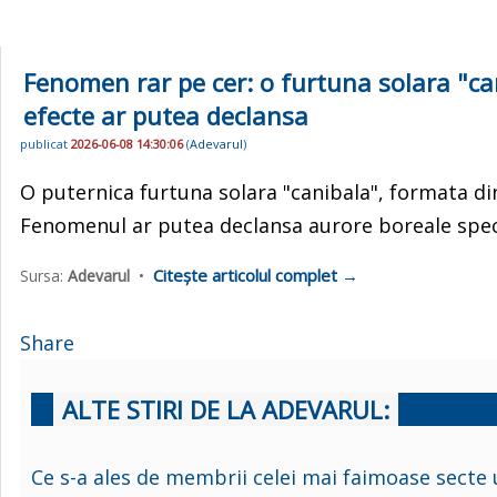
Fenomen rar pe cer: o furtuna solara "can
efecte ar putea declansa
publicat
2026-06-08 14:30:06
(
Adevarul
)
O puternica furtuna solara "canibala", formata di
Fenomenul ar putea declansa aurore boreale spect
Citește articolul complet →
Sursa:
Adevarul
•
Share
ALTE STIRI DE LA ADEVARUL:
Ce s-a ales de membrii celei mai faimoase secte u