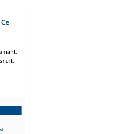
 Ce
Pamant.
snuit.
la