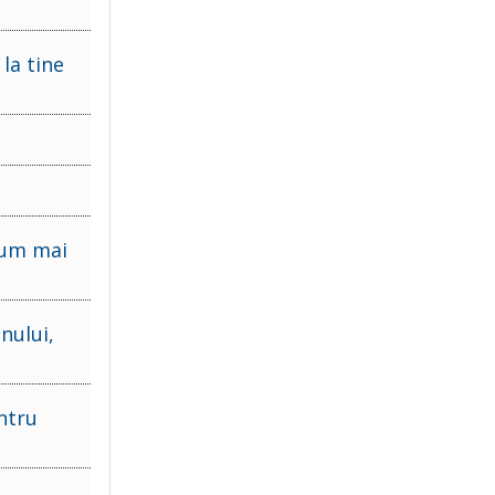
la tine
acum mai
nului,
ntru