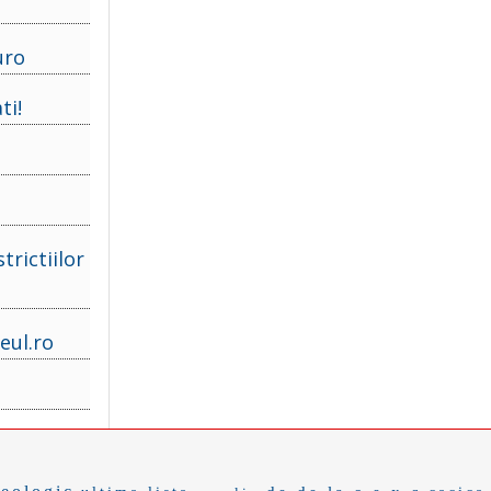
uro
ti!
trictiilor
eul.ro