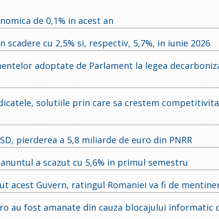
nomica de 0,1% in acest an
 in scadere cu 2,5% si, respectiv, 5,7%, in iunie 2026
ntelor adoptate de Parlament la legea decarboniza
dicatele, solutiile prin care sa crestem competitivit
PSD, pierderea a 5,8 miliarde de euro din PNRR
manuntul a scazut cu 5,6% in primul semestru
cut acest Guvern, ratingul Romaniei va fi de mentine
uro au fost amanate din cauza blocajului informatic d