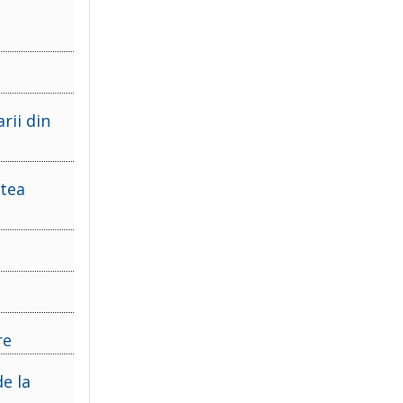
rii din
atea
re
e la