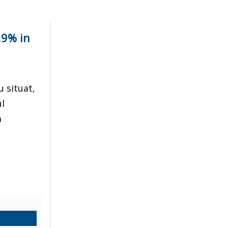
,9% in
 situat,
ul
a