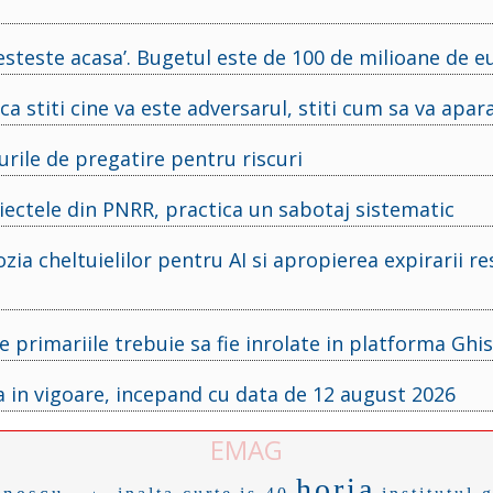
steste acasa’. Bugetul este de 100 de milioane de e
 stiti cine va este adversarul, stiti cum sa va apara
rile de pregatire pentru riscuri
oiectele din PNRR, practica un sabotaj sistematic
a cheltuielilor pentru AI si apropierea expirarii res
primariile trebuie sa fie inrolate in platforma Ghis
a in vigoare, incepand cu data de 12 august 2026
EMAG
horia