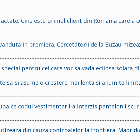
actate. Cine este primul client din Romania care a
 vanduta in premiera. Cercetatorii de la Buzau mize
pecial pentru cei care vor sa vada eclipsa solara di
e sa-si asume o crestere mai lenta si anumite limita
pa ce codul vestimentar i-a interzis pantalonii scurt
cutizeaza din cauza controalelor la frontiera. Madridu