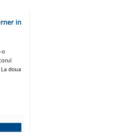
urner in
r-o
torul
. La doua