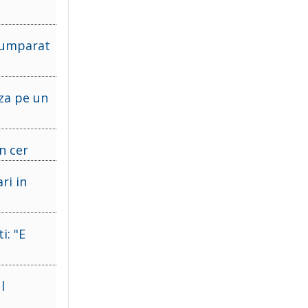
 cumparat
aza pe un
n cer
ri in
i: "E
l