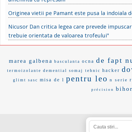
Originea vietii pe Pamant este pusa la indoiala d
Nicusor Dan critica legea care prevede impuscare
trebuie orientata de valoarea trofeului"
de fapt n
marea galbena
ocna
basculanta
do
hacker
termoizolante
demential
somaj tehnic
pentru leo
misa de l
n serie
glimt
sasc
biho
précision