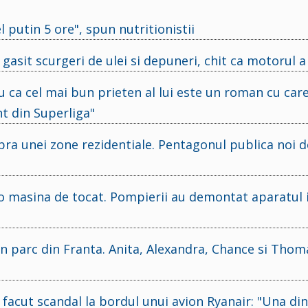
l putin 5 ore", spun nutritionistii
asit scurgeri de ulei si depuneri, chit ca motorul a
ru ca cel mai bun prieten al lui este un roman cu care
nt din Superliga"
pra unei zone rezidentiale. Pentagonul publica noi 
-o masina de tocat. Pompierii au demontat aparatul i
un parc din Franta. Anita, Alexandra, Chance si Thom
facut scandal la bordul unui avion Ryanair: "Una din