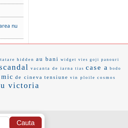
oarea nu
au bani
tatare
hidden
widget
vies
goji
panouri
scandal
case a
vacanta de iarna
tias
bodo
omic
de cineva
tensiune
vin ploile
cosmos
u victoria