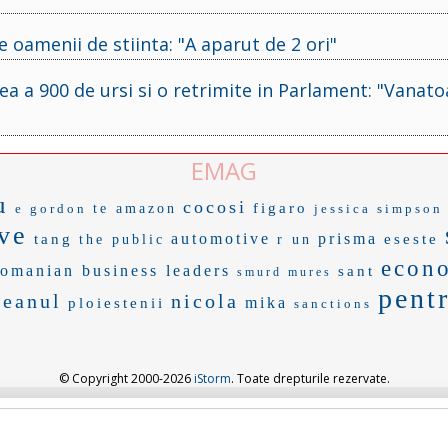
e oamenii de stiinta: "A aparut de 2 ori"
a a 900 de ursi si o retrimite in Parlament: "Vanat
EMAG
u
cocosi
figaro
e gordon
te amazon
jessica simpson
ve
automotive
prisma
tang
eseste
the public
r un
econ
romanian business leaders
sant
smurd mures
pentr
reanul
nicola
mika
ploiestenii
sanctions
© Copyright 2000-2026
iStorm
. Toate drepturile rezervate.