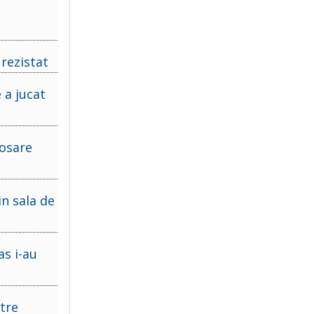
 rezistat
 a jucat
dosare
n sala de
as i-au
tre