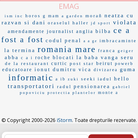
EMAG
neatza cu
horos
morañ
ism inc
g mam
a garden
violata
razvan si dani
oraselul
haller
jd sport
ce a
bilba
amendamente
journalist
anglia
fost a fost
codul penal
imbracaminte
a a ge
romania mare
la termina
franca
geiger
seru
abba
blocati la
baba vanga
roche
c a i
curtic
beirut
de la restaurant
post star
powerb
guma
ionut dumitru
vica
educatoare
divizarea
informatic
hello
seeki
iadul
a ib
zuki
transportatori
pensionarea
radul
gabriel
popoviciu
protectia plantelor
monte a
© Copyright 2000-2026
iStorm
. Toate drepturile rezervate.