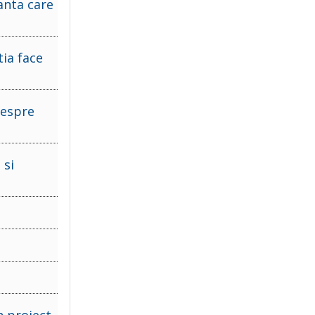
anta care
tia face
despre
 si
n proiect