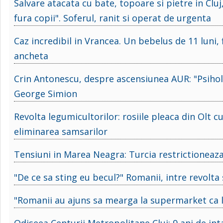
Salvare atacata cu bate, topoare si pietre in Cl
fura copii". Soferul, ranit si operat de urgenta
Caz incredibil in Vrancea. Un bebelus de 11 luni, 
ancheta
Crin Antonescu, despre ascensiunea AUR: "Psihol
George Simion
Revolta legumicultorilor: rosiile pleaca din Olt cu 
eliminarea samsarilor
Tensiuni in Marea Neagra: Turcia restrictioneaza
"De ce sa sting eu becul?" Romanii, intre revolta s
"Romanii au ajuns sa mearga la supermarket ca 
Odiseea Centurii Metropolitane Cluj: 9 ani de intar