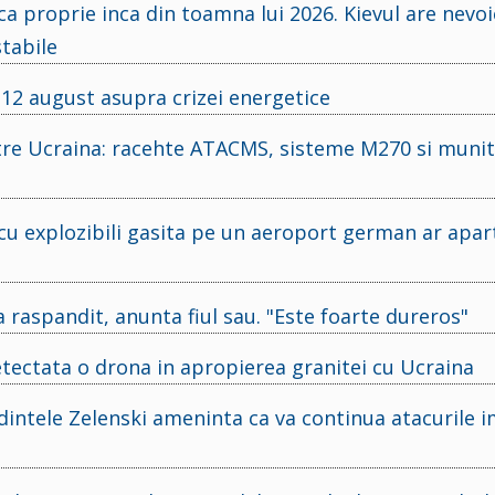
ica proprie inca din toamna lui 2026. Kievul are nevo
tabile
 12 august asupra crizei energetice
tre Ucraina: racehte ATACMS, sisteme M270 si muniti
 cu explozibili gasita pe un aeroport german ar apar
 raspandit, anunta fiul sau. "Este foarte dureros"
detectata o drona in apropierea granitei cu Ucraina
dintele Zelenski ameninta ca va continua atacurile 