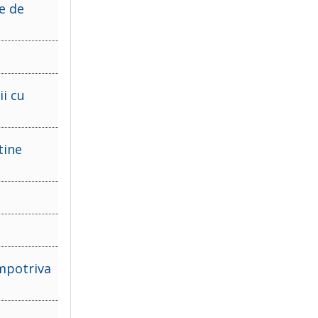
ie de
i cu
tine
impotriva