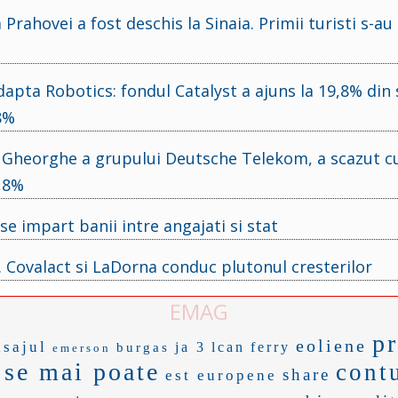
rahovei a fost deschis la Sinaia. Primii turisti s-au
dapta Robotics: fondul Catalyst a ajuns la 19,8% din 
58%
u Gheorghe a grupului Deutsche Telekom, a scazut c
3,8%
e impart banii intre angajati si stat
i. Covalact si LaDorna conduc plutonul cresterilor
EMAG
p
eoliene
asajul
ja 3
lcan
ferry
burgas
emerson
 se mai poate
cont
share
est europene