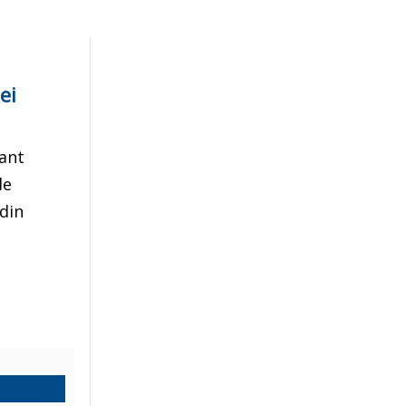
ei
tant
de
 din