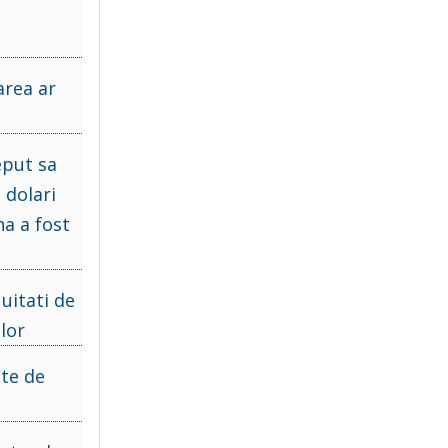
area ar
eput sa
 dolari
a a fost
 uitati de
lor
ste de