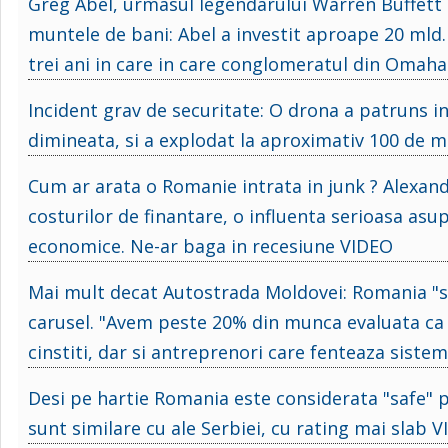
Greg Abel, urmasul legendarului Warren Buffett 
muntele de bani: Abel a investit aproape 20 mld
trei ani in care in care conglomeratul din Omaha
Incident grav de securitate: O drona a patruns i
dimineata, si a explodat la aproximativ 100 de me
Cum ar arata o Romanie intrata in junk ? Alexand
costurilor de finantare, o influenta serioasa asupr
economice. Ne-ar baga in recesiune VIDEO
Mai mult decat Autostrada Moldovei: Romania "sa
carusel. "Avem peste 20% din munca evaluata ca 
cinstiti, dar si antreprenori care fenteaza sistem
Desi pe hartie Romania este considerata "safe" pe
sunt similare cu ale Serbiei, cu rating mai slab 