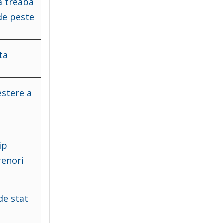
a treaba
de peste
ta
estere a
ip
renori
de stat