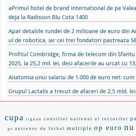
aPrimul hotel de brand international de pe Valea P
deja la Radisson Blu Cota 1400
Apar detaliile rundei de 2 milioane de euro din A
ul de robotica, iar cei trei fondatori pastreaza 
Profitul Combridge, firma de telecom din Sfant
2025, la 25,2 mil. lei, desi afacerile au urcat cu 1
Anatomia unui salariu de 1.000 de euro net: cum s
Grupul Lactalis a trecut de afaceri de 2,5 mld. le
cupa
p
consiliul national al rectorilor
tiguan
nu
op euro
multiple
antrenor de fotbal
go