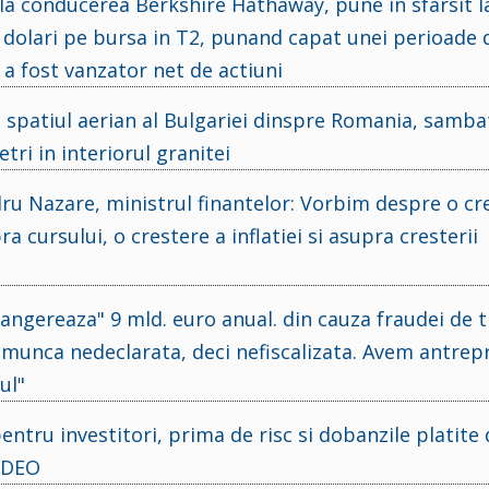
la conducerea Berkshire Hathaway, pune in sfarsit l
. dolari pe bursa in T2, punand capat unei perioade 
 a fost vanzator net de actiuni
n spatiul aerian al Bulgariei dinspre Romania, samba
tri in interiorul granitei
ru Nazare, ministrul finantelor: Vorbim despre o cr
a cursului, o crestere a inflatiei si asupra cresterii
ngereaza" 9 mld. euro anual. din cauza fraudei de t
munca nedeclarata, deci nefiscalizata. Avem antrep
ul"
ntru investitori, prima de risc si dobanzile platite 
VIDEO