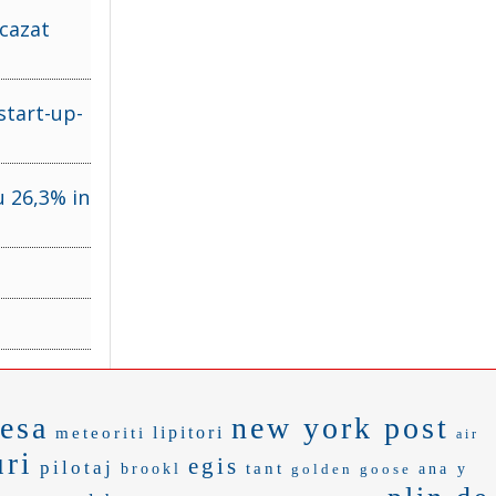
 cazat
start-up-
u 26,3% in
resa
new york post
lipitori
meteoriti
air
uri
egis
pilotaj
tant
brookl
golden goose
ana y