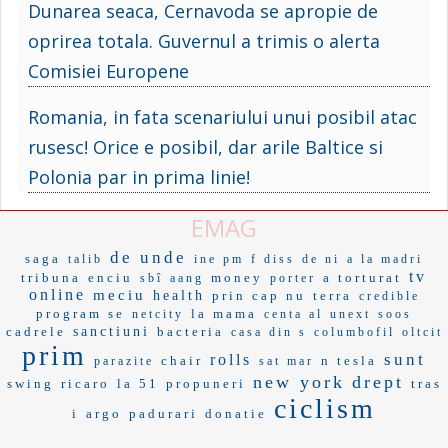
Dunarea seaca, Cernavoda se apropie de
oprirea totala. Guvernul a trimis o alerta
Comisiei Europene
Romania, in fata scenariului unui posibil atac
rusesc! Orice e posibil, dar arile Baltice si
Polonia par in prima linie!
EMAG
de unde
saga
talib
ine pm
f diss
de ni
a la madri
tv
tribuna
enciu
money
a torturat
sbî
aang
porter
online
meciu
health
prin cap nu
terra
credible
program se
la mama
netcity
centa al
unext
soos
cadrele
sanctiuni
bacteria
casa din s
columbofil
oltcit
prim
sunt
rolls
chair
n tesla
parazite
sat mar
new york
drept
swing
ricaro
la 51
propuneri
tras
ciclism
i
argo
padurari
donatie