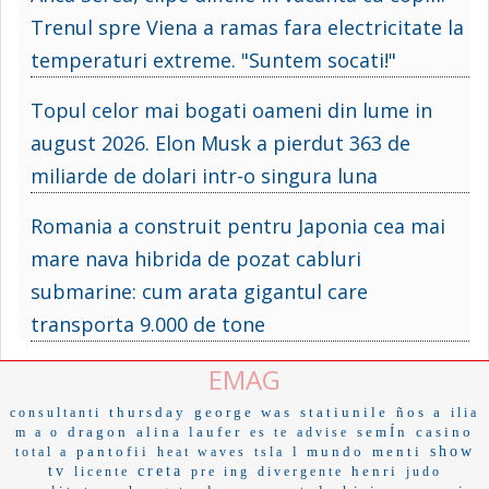
Trenul spre Viena a ramas fara electricitate la
temperaturi extreme. "Suntem socati!"
Topul celor mai bogati oameni din lume in
august 2026. Elon Musk a pierdut 363 de
miliarde de dolari intr-o singura luna
Romania a construit pentru Japonia cea mai
mare nava hibrida de pozat cabluri
submarine: cum arata gigantul care
transporta 9.000 de tone
EMAG
thursday
george was
statiunile
ños a
consultanti
ilia
dragon
alina laufer
semÍn
casino
m a o
es te
advise
pantofii
l mundo
menti
show
total a
heat waves
tsla
tv
creta
henri
licente
pre ing
divergente
judo