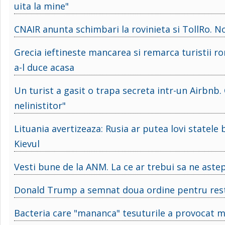
uita la mine"
CNAIR anunta schimbari la rovinieta si TollRo. No
Grecia ieftineste mancarea si remarca turistii r
a-l duce acasa
Un turist a gasit o trapa secreta intr-un Airbnb. 
nelinistitor"
Lituania avertizeaza: Rusia ar putea lovi statel
Kievul
Vesti bune de la ANM. La ce ar trebui sa ne as
Donald Trump a semnat doua ordine pentru restr
Bacteria care "mananca" tesuturile a provocat mo