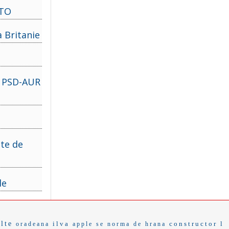
OTO
a Britanie
ta PSD-AUR
ate de
le
alte
ilva
constructor
l
oradeana
apple se
norma de hrana