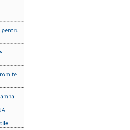
e pentru
e
promite
toamna
UA
tile