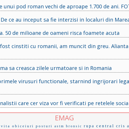
iile unui pod roman vechi de aproape 1.700 de ani. F
De ce au inceput sa fie interzisi in localuri din Mare
a. 50 de milioane de oameni risca foamete acuta
 fost cinstiti cu romanii, am muncit din greu. Alian
urma sa creasca zilele urmatoare si in Romania
rimele virusuri functionale, starnind ingrijorari leg
listii care cer viza vor fi verificati pe retelele socia
EMAG
central
ovita
obiceiuri
posturi
rupa
cris
astm bronsic