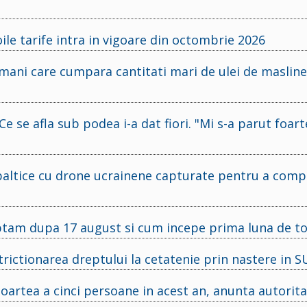
ile tarife intra in vigoare din octombrie 2026
omani care cumpara cantitati mari de ulei de maslin
Ce se afla sub podea i-a dat fiori. "Mi s-a parut foart
e baltice cu drone ucrainene capturate pentru a com
teptam dupa 17 august si cum incepe prima luna de 
ictionarea dreptului la cetatenie prin nastere in S
artea a cinci persoane in acest an, anunta autorita