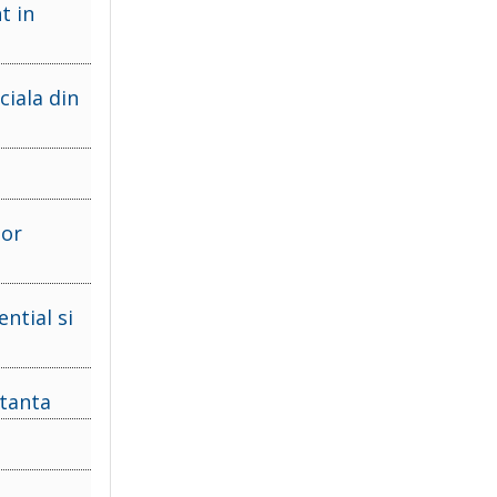
t in
ciala din
lor
ntial si
stanta