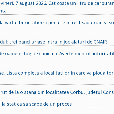
vineri, 7 august 2026. Cat costa un litru de carburan
anta
a varful birocratiei si penurie in rest sau ordinea so
l: trei banci uriase intra in joc alaturi de CNAIR
e oamenii fug de canicula. Avertismentul autoritati
 Lista completa a localitatilor in care va ploua tore
arut de la o stana din localitatea Corbu, judetul Con
i la stat ca sa scape de un proces