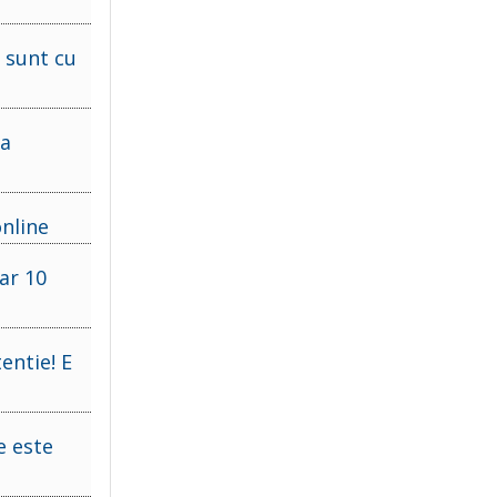
e sunt cu
ra
nline
ar 10
entie! E
e este