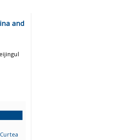
hina and
eijingul
 Curtea