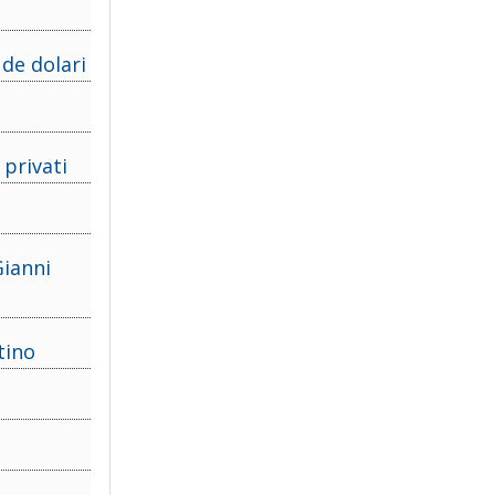
de dolari
 privati
Gianni
tino