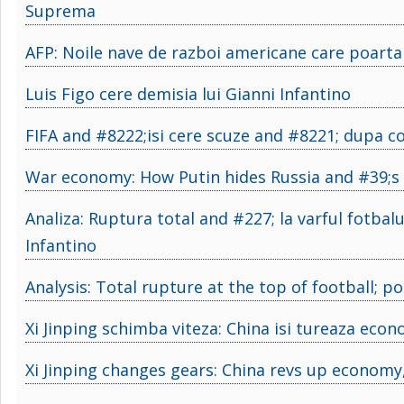
Suprema
AFP: Noile nave de razboi americane care poarta
Luis Figo cere demisia lui Gianni Infantino
FIFA and #8222;isi cere scuze and #8221; dupa co
War economy: How Putin hides Russia and #39;s 
Analiza: Ruptura total and #227; la varful fotbalul
Infantino
Analysis: Total rupture at the top of football; po
Xi Jinping schimba viteza: China isi tureaza econ
Xi Jinping changes gears: China revs up economy,