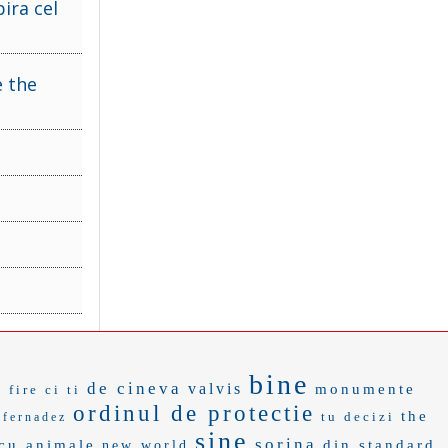
ira cel
e the
bine
de cineva
valvis
monumente
a fire
ci ti
ordinul de protectie
the
tu decizi
fernadez
sine
sorina
cu animale
din standard
new world