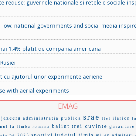
e reduse: guvernele nationale si retelele sociale insp
s low: national governments and social media inspir
umai 1,4% platit de compania americana
Rusiei
st cu ajutorul unor experimente aeriene
se with aerial experiments
EMAG
srae
 jazeera
administratia publica
flel
ilarion
l
trei cuvinte
balint
garantare
nul la limba romana
judetul timis
sportivi
pe 2025
mi en
admiteri
auto