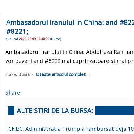
Ambasadorul Iranului in China: and #822
#8221;
publicat
2026-05-09 16:30:02
(
Bursa
)
Ambasadorul Iranului in China, Abdolreza Rahmani F
vor deveni and #8222;mai cuprinzatoare si mai p
Citește articolul complet →
Sursa:
Bursa
•
Share
ALTE STIRI DE LA BURSA:
CNBC: Administratia Trump a rambursat deja 100 