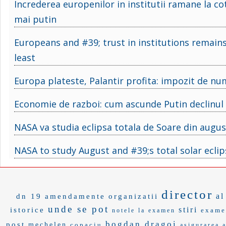
Increderea europenilor in institutii ramane la cot
mai putin
Europeans and #39; trust in institutions remain
least
Europa plateste, Palantir profita: impozit de n
Economie de razboi: cum ascunde Putin declinul 
NASA va studia eclipsa totala de Soare din augu
NASA to study August and #39;s total solar eclip
director
al
dn 19
amendamente
organizatii
unde se pot
stiri
istorice
exame
notele la examen
bogdan dragoi
post
mechelen
copaciu
asigurarea 