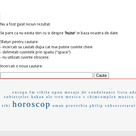
Nu a fost gasit niciun rezultat.
Se pare ca nu exista stiri cu si despre '
huzur
' in baza noastra de date.
Sfaturi pentru cautare:
- incercati sa cautati dupa cat mai putine cuvinte cheie
- delimitati cuvintele prin spatiu ("space")
- nu utilizati cuvinte obscene.
Incercati o noua cautare:
europa fm
cibila
upon
mesaje de condoleante
lista ad
subiectelor
hakan
ale tren
mexico s
chimcomplex
muzica 
horoscop
sibi
oman
proverbia
philip
subsecretarul