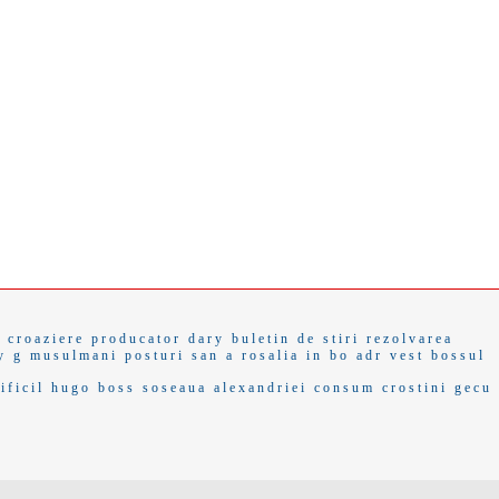
e
croaziere
producator
dary
buletin de stiri
rezolvarea
y g
musulmani
posturi
san a
rosalia
in bo
adr vest
bossul
ificil
hugo boss
soseaua alexandriei
consum
crostini
gecu