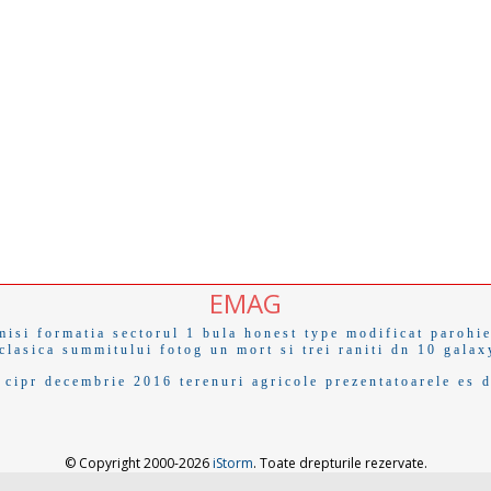
EMAG
misi
formatia
sectorul 1
bula
honest
type
modificat
parohi
clasica
summitului
fotog
un mort si trei raniti
dn 10
galax
cipr
decembrie 2016
terenuri agricole
prezentatoarele
es d
© Copyright 2000-2026
iStorm
. Toate drepturile rezervate.