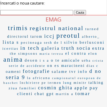
Incercati o noua cautare:
EMAG
trimis
registrul national
turned
preotul
iccj
directorul tarom
alberto_
lista s
silvio berlusconi
pecineaga
de l
sesh
in tech
truth socia
galeria
extra
icertias
el contra
the simpsons
elon
maria tereza
anima
amicale
desen
o te
i s a
uéba
crista
on es
maracineni
serie de accidente
dias c
d no
fotografie
salame
tvr info
oameni
seria 9
la africana
campionatul european de
talking
minitr
baschet
închiriere pe termen lung
cosmin ghita
apple pay
ziua familiei
tomar
clienti
chat gpt
martin a