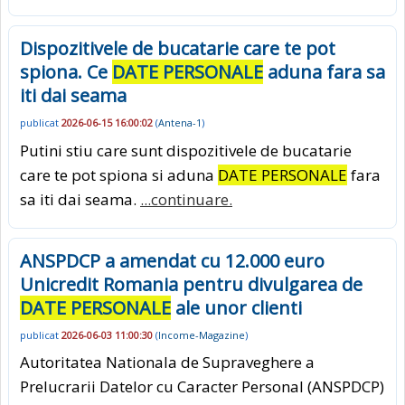
Dispozitivele de bucatarie care te pot
spiona. Ce
DATE PERSONALE
aduna fara sa
iti dai seama
publicat
2026-06-15 16:00:02
(
Antena-1
)
Putini stiu care sunt dispozitivele de bucatarie
care te pot spiona si aduna
DATE PERSONALE
fara
sa iti dai seama.
...continuare.
ANSPDCP a amendat cu 12.000 euro
Unicredit Romania pentru divulgarea de
DATE PERSONALE
ale unor clienti
publicat
2026-06-03 11:00:30
(
Income-Magazine
)
Autoritatea Nationala de Supraveghere a
Prelucrarii Datelor cu Caracter Personal (ANSPDCP)