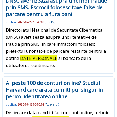
DNSC avertizeaza asupra unei noi fraude
prin SMS. Escrocii folosesc taxe false de
parcare pentru a fura bani
publicat
2026-07-27 18:45:08
(
ProTV
)
Directoratul National de Securitate Cibernetica
(DNSC) avertizeaza asupra unor tentative de
frauda prin SMS, in care infractorii folosesc
pretextul unor taxe de parcare restante pentru a
obtine
DATE PERSONALE
si bancare de la
utilizatori.
...continuare.
Ai peste 100 de conturi online? Studiul
Harvard care arata cum iti pui singur in
pericol identitatea online
publicat
2026-07-18 05:00:02
(
Adevarul
)
De fiecare data cand iti faci un cont online, trebuie