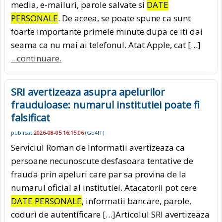
media, e-mailuri, parole salvate si
DATE
PERSONALE
. De aceea, se poate spune ca sunt
foarte importante primele minute dupa ce iti dai
seama ca nu mai ai telefonul. Atat Apple, cat […]
...continuare.
SRI avertizeaza asupra apelurilor
frauduloase: numarul institutiei poate fi
falsificat
publicat
2026-08-05 16:15:06
(
Go4IT
)
Serviciul Roman de Informatii avertizeaza ca
persoane necunoscute desfasoara tentative de
frauda prin apeluri care par sa provina de la
numarul oficial al institutiei. Atacatorii pot cere
DATE PERSONALE
, informatii bancare, parole,
coduri de autentificare […]Articolul SRI avertizeaza