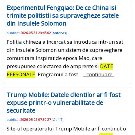
Experimentul Fengqiao: De ce China isi
trimite politistii sa supravegheze satele
din Insulele Solomon
publicat
2026-05-31 23:45:02
(
Antena3
)
Politia chineza a incercat sa introduca intr-un sat
din Insulele Solomon un sistem de supraveghere
comunitara inspirat de epoca Mao, care
presupunea colectarea de amprente si
DATE
PERSONALE
. Programul a fost...
...continuare.
Trump Mobile: Datele clientilor ar fi fost
expuse printr-o vulnerabilitate de
securitate
publicat
2026-05-21 07:30:27
(
Go4IT
)
Site-ul operatorului Trump Mobile ar fi continut o