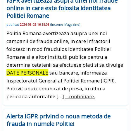
IGPR avertizeaza asupra unei noi fraude
online in care este folosita identitatea
Politiei Romane
publicat
2026-08-02 16:15:08
(
Income-Magazine
)
Politia Romana avertizeaza asupra unei noi
campanii de frauda online, in care infractorii
folosesc in mod fraudulos identitatea Politiei
Romane si a altor institutii publice pentru a
determina cetatenii sa efectueze plati si sa divulge
DATE PERSONALE
sau bancare, informeaza
Inspectoratul General al Politiei Romane (IGPR).
Potrivit unui comunicat de presa, in ultima
perioada autoritatile […]
...continuare.
Alerta IGPR privind o noua metoda de
frauda in numele Politiei