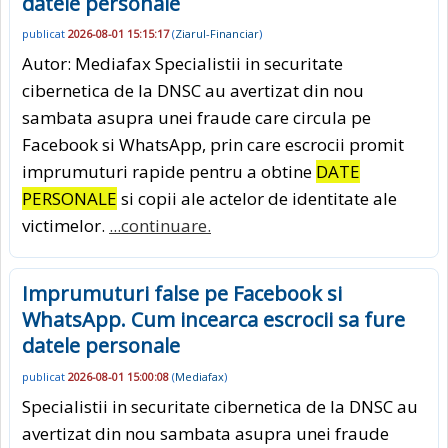
datele personale
publicat
2026-08-01 15:15:17
(
Ziarul-Financiar
)
Autor: Mediafax Specialistii in securitate
cibernetica de la DNSC au avertizat din nou
sambata asupra unei fraude care circula pe
Facebook si WhatsApp, prin care escrocii promit
imprumuturi rapide pentru a obtine
DATE
PERSONALE
si copii ale actelor de identitate ale
victimelor.
...continuare.
Imprumuturi false pe Facebook si
WhatsApp. Cum incearca escrocii sa fure
datele personale
publicat
2026-08-01 15:00:08
(
Mediafax
)
Specialistii in securitate cibernetica de la DNSC au
avertizat din nou sambata asupra unei fraude