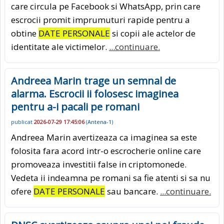
care circula pe Facebook si WhatsApp, prin care
escrocii promit imprumuturi rapide pentru a
obtine
DATE PERSONALE
si copii ale actelor de
identitate ale victimelor.
...continuare.
Andreea Marin trage un semnal de
alarma. Escrocii ii folosesc imaginea
pentru a-i pacali pe romani
publicat
2026-07-29 17:45:06
(
Antena-1
)
Andreea Marin avertizeaza ca imaginea sa este
folosita fara acord intr-o escrocherie online care
promoveaza investitii false in criptomonede.
Vedeta ii indeamna pe romani sa fie atenti si sa nu
ofere
DATE PERSONALE
sau bancare.
...continuare.