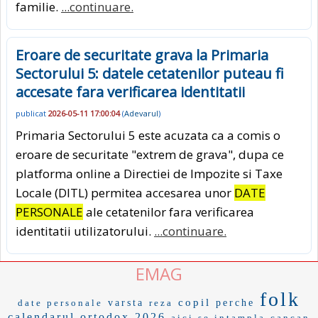
familie.
...continuare.
Eroare de securitate grava la Primaria
Sectorului 5: datele cetatenilor puteau fi
accesate fara verificarea identitatii
publicat
2026-05-11 17:00:04
(
Adevarul
)
Primaria Sectorului 5 este acuzata ca a comis o
eroare de securitate "extrem de grava", dupa ce
platforma online a Directiei de Impozite si Taxe
Locale (DITL) permitea accesarea unor
DATE
PERSONALE
ale cetatenilor fara verificarea
identitatii utilizatorului.
...continuare.
EMAG
folk
copil
date personale
varsta
reza
perche
calendarul ortodox 2026
aici se intampla
cancan