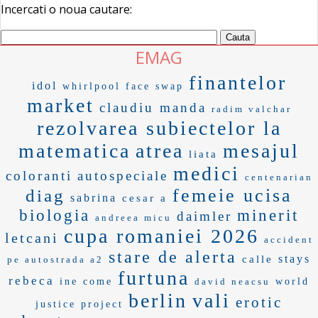
Incercati o noua cautare:
EMAG
finantelor
idol
whirlpool
face swap
market
claudiu manda
radim valchar
rezolvarea subiectelor la
matematica
atrea
mesajul
liata
medici
coloranti
autospeciale
centenarian
femeie ucisa
diag
sabrina
cesar a
biologia
minerit
daimler
andreea micu
cupa romaniei 2026
letcani
accident
stare de alerta
stays
calle
pe autostrada a2
furtuna
rebeca
ine come
david neacsu
world
berlin
vali
erotic
justice project