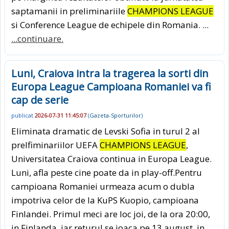
saptamanii in preliminariile
CHAMPIONS LEAGUE
si Conference League de echipele din Romania. ...
...continuare.
Luni, Craiova intra la tragerea la sorti din
Europa League Campioana Romaniei va fi
cap de serie
publicat
2026-07-31 11:45:07
(
Gazeta-Sporturilor
)
Eliminata dramatic de Levski Sofia in turul 2 al
prelfiminariilor UEFA
CHAMPIONS LEAGUE
,
Universitatea Craiova continua in Europa League.
Luni, afla peste cine poate da in play-off.Pentru
campioana Romaniei urmeaza acum o dubla
impotriva celor de la KuPS Kuopio, campioana
Finlandei. Primul meci are loc joi, de la ora 20:00,
in Finlanda, iar returul se joaca pe 13 august, in