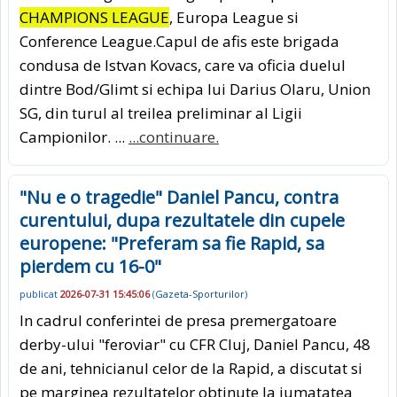
CHAMPIONS LEAGUE
, Europa League si
Conference League.Capul de afis este brigada
condusa de Istvan Kovacs, care va oficia duelul
dintre Bod/Glimt si echipa lui Darius Olaru, Union
SG, din turul al treilea preliminar al Ligii
Campionilor. ...
...continuare.
"Nu e o tragedie" Daniel Pancu, contra
curentului, dupa rezultatele din cupele
europene: "Preferam sa fie Rapid, sa
pierdem cu 16-0"
publicat
2026-07-31 15:45:06
(
Gazeta-Sporturilor
)
In cadrul conferintei de presa premergatoare
derby-ului "feroviar" cu CFR Cluj, Daniel Pancu, 48
de ani, tehnicianul celor de la Rapid, a discutat si
pe marginea rezultatelor obtinute la jumatatea