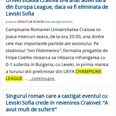
Universitatea Craiova si-a aflat adversara
din Europa League, daca va fi eliminata de
Levski Sofia
publicat
2026-07-28 20:30:09
(
Gazeta-Sporturilor
)
Campioana Romaniei Universitatea Craiova isi
joaca miercuri seara, de la ora 20:30, una dintre
cele mai importante partide ale sezonului. Pe
stadionul "Ion Oblemenco", formatia pregatita de
Filipe Coelho incearca sa intoarca infrangerea cu
0-1 suferita in Bulgaria, cu Levski, in prima mansa
a turului doi preliminar din UEFA
CHAMPIONS
LEAGUE
. ...
...continuare.
Singurul roman care a castigat eventul cu
Levski Sofia crede in revenirea Craiovei: "A
avut mult de suferit"