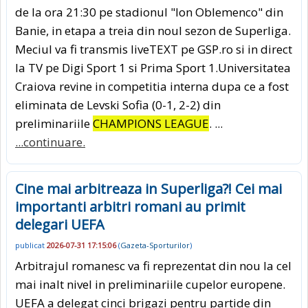
de la ora 21:30 pe stadionul "Ion Oblemenco" din
Banie, in etapa a treia din noul sezon de Superliga.
Meciul va fi transmis liveTEXT pe GSP.ro si in direct
la TV pe Digi Sport 1 si Prima Sport 1.Universitatea
Craiova revine in competitia interna dupa ce a fost
eliminata de Levski Sofia (0-1, 2-2) din
preliminariile
CHAMPIONS LEAGUE
. ...
...continuare.
Cine mai arbitreaza in Superliga?! Cei mai
importanti arbitri romani au primit
delegari UEFA
publicat
2026-07-31 17:15:06
(
Gazeta-Sporturilor
)
Arbitrajul romanesc va fi reprezentat din nou la cel
mai inalt nivel in preliminariile cupelor europene.
UEFA a delegat cinci brigazi pentru partide din