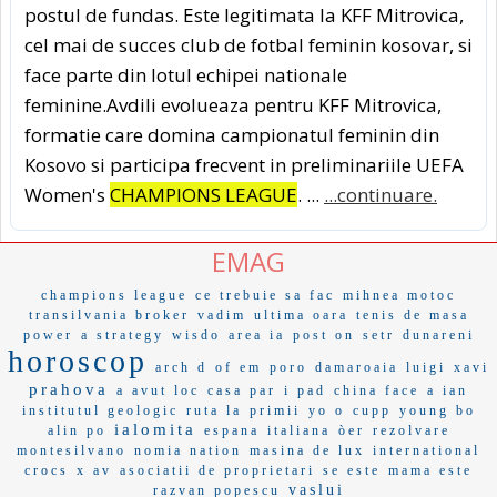
postul de fundas. Este legitimata la KFF Mitrovica,
cel mai de succes club de fotbal feminin kosovar, si
face parte din lotul echipei nationale
feminine.Avdili evolueaza pentru KFF Mitrovica,
formatie care domina campionatul feminin din
Kosovo si participa frecvent in preliminariile UEFA
Women's
CHAMPIONS LEAGUE
. ...
...continuare.
EMAG
champions league
ce trebuie sa fac
mihnea motoc
transilvania broker
vadim
ultima oara
tenis de masa
power
a strategy
wisdo
area ia
post on
setr
dunareni
horoscop
arch d
of em
poro
damaroaia
luigi
xavi
prahova
a avut loc
casa par
i pad
china face
a ian
institutul geologic
ruta la
primii
yo o
cupp
young bo
ialomita
alin po
espana
italiana
òer
rezolvare
montesilvano
nomia nation
masina de lux
international
crocs
x av
asociatii de proprietari
se este
mama este
vaslui
razvan popescu