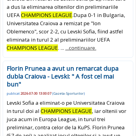
a dus la eliminarea oltenilor din preliminariile
UEFA
CHAMPIONS LEAGUE
.Dupa 0-1 in Bulgaria,
Universitatea Craiova a remizat pe "Ion
Oblemenco", scor 2-2, cu Levski Sofia, fiind astfel
eliminata in turul 2 al preliminariilor UEFA
CHAMPIONS LEAGUE
. ...
...continuare.
Florin Prunea a avut un remarcat dupa
dubla Craiova - Levski: " A fost cel mai
bun"
publicat
2026-07-30 13:00:07
(
Gazeta-Sporturilor
)
Levski Sofia a eliminat-o pe Universitatea Craiova
in turul doi al
CHAMPIONS LEAGUE
, iar oltenii vor
juca acum in Europa League, in turul trei
preliminar, contra celor de la KuPS. Florin Prunea
(57 de ani) a analizat jocul oltenilor si a avut un