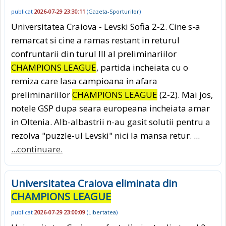
publicat
2026-07-29 23:30:11
(
Gazeta-Sporturilor
)
Universitatea Craiova - Levski Sofia 2-2. Cine s-a
remarcat si cine a ramas restant in returul
confruntarii din turul III al preliminariilor
CHAMPIONS LEAGUE
, partida incheiata cu o
remiza care lasa campioana in afara
preliminariilor
CHAMPIONS LEAGUE
(2-2). Mai jos,
notele GSP dupa seara europeana incheiata amar
in Oltenia. Alb-albastrii n-au gasit solutii pentru a
rezolva "puzzle-ul Levski" nici la mansa retur. ...
...continuare.
Universitatea Craiova eliminata din
CHAMPIONS LEAGUE
publicat
2026-07-29 23:00:09
(
Libertatea
)