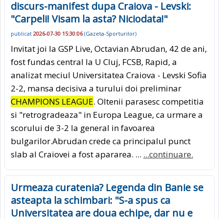
discurs-manifest dupa Craiova - Levski:
"Carpeli! Visam la asta? Niciodata!"
publicat
2026-07-30 15:30:06
(
Gazeta-Sporturilor
)
Invitat joi la GSP Live, Octavian Abrudan, 42 de ani,
fost fundas central la U Cluj, FCSB, Rapid, a
analizat meciul Universitatea Craiova - Levski Sofia
2-2, mansa decisiva a turului doi preliminar
CHAMPIONS LEAGUE
. Oltenii parasesc competitia
si "retrogradeaza" in Europa League, ca urmare a
scorului de 3-2 la general in favoarea
bulgarilor.Abrudan crede ca principalul punct
slab al Craiovei a fost apararea. ...
...continuare.
Urmeaza curatenia? Legenda din Banie se
asteapta la schimbari: "S-a spus ca
Universitatea are doua echipe, dar nu e