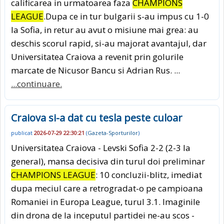
calificarea in urmatoarea faza
CHAMPIONS
LEAGUE
.Dupa ce in tur bulgarii s-au impus cu 1-0
la Sofia, in retur au avut o misiune mai grea: au
deschis scorul rapid, si-au majorat avantajul, dar
Universitatea Craiova a revenit prin golurile
marcate de Nicusor Bancu si Adrian Rus. ...
...continuare.
Craiova si-a dat cu tesla peste culoar
publicat
2026-07-29 22:30:21
(
Gazeta-Sporturilor
)
Universitatea Craiova - Levski Sofia 2-2 (2-3 la
general), mansa decisiva din turul doi preliminar
CHAMPIONS LEAGUE
: 10 concluzii-blitz, imediat
dupa meciul care a retrogradat-o pe campioana
Romaniei in Europa League, turul 3.1. Imaginile
din drona de la inceputul partidei ne-au scos -