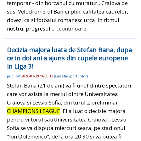
temporar - din borcanul cu muraturi. Craiova de
sus, Velodrome-ul Baniei plin, calitatea cadrelor,
dovezi ca si fotbalul romanesc urca. In ritmul
nostru, progresul...
...continuare.
Decizia majora luata de Stefan Bana, dupa
ce in doi ani a ajuns din cupele europene
in Liga 3!
publicat
2026-07-29 16:00:13
(
Gazeta-Sporturilor
)
Stefan Bana (21 de ani) va fi unul dintre spectatorii
care vor asista la meciul dintre Universitatea
Craiova si Levski Sofia, din turul 2 preliminar
CHAMPIONS LEAGUE
. El a luat o decizie majora
pentru viitorul sauUniversitatea Craiova - Levski
Sofia se va disputa miercuri seara, pe stadionul
"Ion Oblemenco", de la ora 20:30 si va putea fi