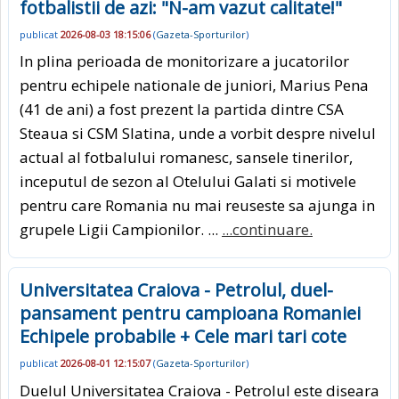
fotbalistii de azi: "N-am vazut calitate!"
publicat
2026-08-03 18:15:06
(
Gazeta-Sporturilor
)
In plina perioada de monitorizare a jucatorilor
pentru echipele nationale de juniori, Marius Pena
(41 de ani) a fost prezent la partida dintre CSA
Steaua si CSM Slatina, unde a vorbit despre nivelul
actual al fotbalului romanesc, sansele tinerilor,
inceputul de sezon al Otelului Galati si motivele
pentru care Romania nu mai reuseste sa ajunga in
grupele Ligii Campionilor. ...
...continuare.
Universitatea Craiova - Petrolul, duel-
pansament pentru campioana Romaniei
Echipele probabile + Cele mari tari cote
publicat
2026-08-01 12:15:07
(
Gazeta-Sporturilor
)
Duelul Universitatea Craiova - Petrolul este diseara