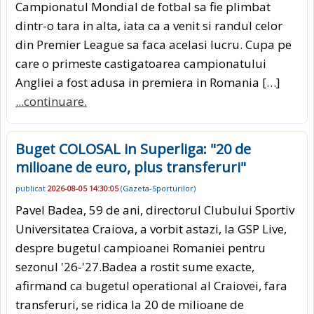
Campionatul Mondial de fotbal sa fie plimbat
dintr-o tara in alta, iata ca a venit si randul celor
din Premier League sa faca acelasi lucru. Cupa pe
care o primeste castigatoarea campionatului
Angliei a fost adusa in premiera in Romania […]
...continuare.
Buget COLOSAL in Superliga: "20 de
milioane de euro, plus transferuri"
publicat
2026-08-05 14:30:05
(
Gazeta-Sporturilor
)
Pavel Badea, 59 de ani, directorul Clubului Sportiv
Universitatea Craiova, a vorbit astazi, la GSP Live,
despre bugetul campioanei Romaniei pentru
sezonul '26-'27.Badea a rostit sume exacte,
afirmand ca bugetul operational al Craiovei, fara
transferuri, se ridica la 20 de milioane de