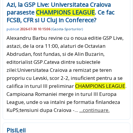
Azi, la GSP Live: Universitatea Craiova
paraseste
CHAMPIONS LEAGUE
. Ce fac
FCSB, CFR si U Cluj in Conferece?
publicat
2026-07-30 10:15:06
(
Gazeta-Sporturilor
)
Alexandru Barbu revine cu o noua editie GSP Live,
astazi, de la ora 11:00, alaturi de Octavian
Abdrudan, fost fundas, si de Alin Buzarin,
editorialist GSP.Cateva dintre subiectele
zilei:Universitatea Craiova a remizat pe teren
propriu cu Levski, scor 2-2, insuficient pentru a se
califica in turul III preliminar
CHAMPIONS LEAGUE
.
Campioana Romaniei merge in turul III Europa
League, unde o va intalni pe formatia finlandeza
KuPS;tensiuni dupa Craiova -...
...continuare.
PisiLeii