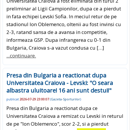
Universitatea Craiova a fost eliminata din turul 2
preliminar al Ligii Campionilor, dupa ce a pierdut
in fata echipei Levski Sofia. In meciul retur de pe
stadionul Ion Oblemenco, oltenii au fost invinsi cu
2-3, ratand sansa de a avansa in competitie,
informeaza GSP. Dupa infrangerea cu 0-1 din
Bulgaria, Craiova s-a vazut condusa cu […]
...continuare.
Presa din Bulgaria a reactionat dupa
Universitatea Craiova - Levski: "O seara
albastra uluitoare! 16 ani sunt destui!"
publicat
2026-07-29 23:00:07
(
Gazeta-Sporturilor
)
Presa din Bulgaria a reactionat dupa ce
Universitatea Craiova a remizat cu Levski in returul
de pe "Ion Oblemenco", scor 2-2, si a pierdut