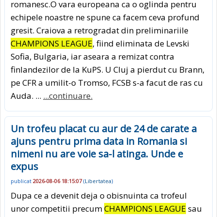
romanesc.O vara europeana ca o oglinda pentru
echipele noastre ne spune ca facem ceva profund
gresit. Craiova a retrogradat din preliminariile
CHAMPIONS LEAGUE
, fiind eliminata de Levski
Sofia, Bulgaria, iar aseara a remizat contra
finlandezilor de la KuPS. U Cluj a pierdut cu Brann,
pe CFR a umilit-o Tromso, FCSB s-a facut de ras cu
Auda. ...
...continuare.
Un trofeu placat cu aur de 24 de carate a
ajuns pentru prima data in Romania si
nimeni nu are voie sa-l atinga. Unde e
expus
publicat
2026-08-06 18:15:07
(
Libertatea
)
Dupa ce a devenit deja o obisnuinta ca trofeul
unor competitii precum
CHAMPIONS LEAGUE
sau