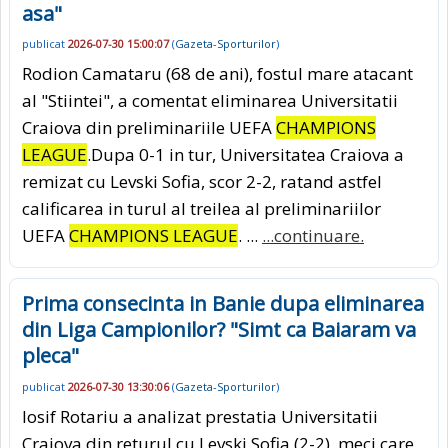
asa"
publicat
2026-07-30 15:00:07
(
Gazeta-Sporturilor
)
Rodion Camataru (68 de ani), fostul mare atacant
al "Stiintei", a comentat eliminarea Universitatii
Craiova din preliminariile UEFA
CHAMPIONS
LEAGUE
.Dupa 0-1 in tur, Universitatea Craiova a
remizat cu Levski Sofia, scor 2-2, ratand astfel
calificarea in turul al treilea al preliminariilor
UEFA
CHAMPIONS LEAGUE
. ...
...continuare.
Prima consecinta in Banie dupa eliminarea
din Liga Campionilor? "Simt ca Baiaram va
pleca"
publicat
2026-07-30 13:30:06
(
Gazeta-Sporturilor
)
Iosif Rotariu a analizat prestatia Universitatii
Craiova din returul cu Levski Sofia (2-2), meci care