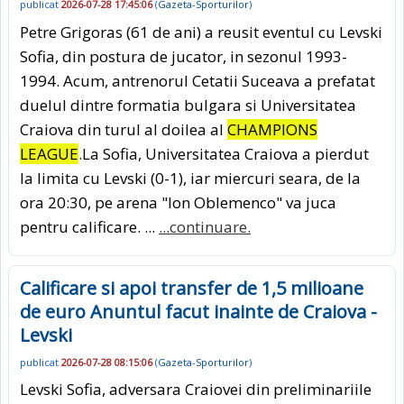
publicat
2026-07-28 17:45:06
(
Gazeta-Sporturilor
)
Petre Grigoras (61 de ani) a reusit eventul cu Levski
Sofia, din postura de jucator, in sezonul 1993-
1994. Acum, antrenorul Cetatii Suceava a prefatat
duelul dintre formatia bulgara si Universitatea
Craiova din turul al doilea al
CHAMPIONS
LEAGUE
.La Sofia, Universitatea Craiova a pierdut
la limita cu Levski (0-1), iar miercuri seara, de la
ora 20:30, pe arena "Ion Oblemenco" va juca
pentru calificare. ...
...continuare.
Calificare si apoi transfer de 1,5 milioane
de euro Anuntul facut inainte de Craiova -
Levski
publicat
2026-07-28 08:15:06
(
Gazeta-Sporturilor
)
Levski Sofia, adversara Craiovei din preliminariile