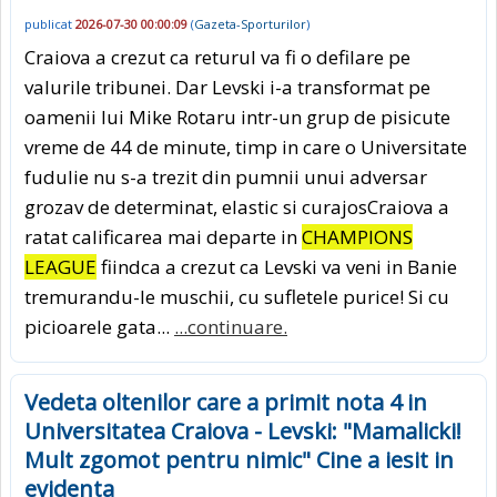
publicat
2026-07-30 00:00:09
(
Gazeta-Sporturilor
)
Craiova a crezut ca returul va fi o defilare pe
valurile tribunei. Dar Levski i-a transformat pe
oamenii lui Mike Rotaru intr-un grup de pisicute
vreme de 44 de minute, timp in care o Universitate
fudulie nu s-a trezit din pumnii unui adversar
grozav de determinat, elastic si curajosCraiova a
ratat calificarea mai departe in
CHAMPIONS
LEAGUE
fiindca a crezut ca Levski va veni in Banie
tremurandu-le muschii, cu sufletele purice! Si cu
picioarele gata...
...continuare.
Vedeta oltenilor care a primit nota 4 in
Universitatea Craiova - Levski: "Mamalicki!
Mult zgomot pentru nimic" Cine a iesit in
evidenta