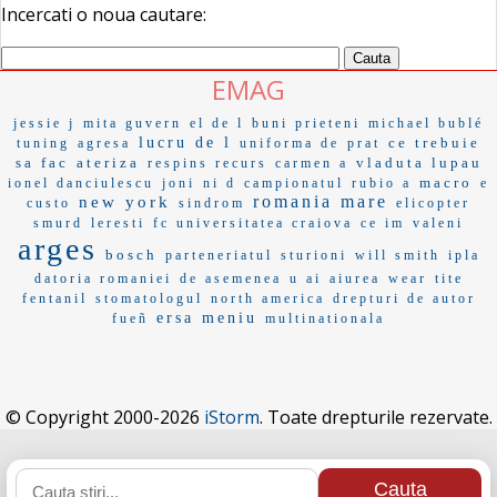
Incercati o noua cautare:
EMAG
jessie j
mita guvern
el de l
buni prieteni
michael bublé
lucru de l
ce trebuie
tuning
agresa
uniforma de
prat
sa fac
ateriza
vladuta lupau
respins recurs
carmen a
macro
ionel danciulescu
joni
ni d
campionatul
rubio a
e
romania mare
new york
custo
sindrom
elicopter
smurd
leresti
fc universitatea craiova
ce im
valeni
arges
bosch
parteneriatul
sturioni
will smith
ipla
datoria romaniei
de asemenea
u ai
aiurea
wear
tite
fentanil
stomatologul
north america
drepturi de autor
ersa
meniu
fueñ
multinationala
© Copyright 2000-2026
iStorm
. Toate drepturile rezervate.