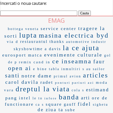
Incercati o noua cautare:
EMAG
tragere la
service center
bottega veneta
lupta
masina electrica byd
sorti
restaurantul
thanks
via d
automotive industr
la ce ajuta
skyshowtime
a davis
evenimente culturale
eurosport
matca
gol
ce inseamna
faur
remix
cand in
de p
open ai
e bine
tabla inmultiri
s au
sailor
articles
santi
notre dame
primul avion
carol davila
radet
moda
ponturi pariuri azi
dreptul la viata
estimand
vara
cola s
banda
arti
pang
ore de
intel
le to
infore
fidel
functionare
square
gauff
ca s
sighetu
de ziua ta
sube