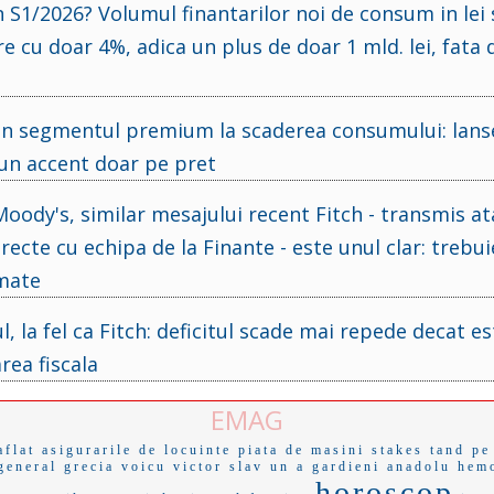
 S1/2026? Volumul finantarilor noi de consum in lei 
e cu doar 4%, adica un plus de doar 1 mld. lei, fata d
in segmentul premium la scaderea consumului: lans
un accent doar pe pret
oody's, similar mesajului recent Fitch - transmis at
irecte cu echipa de la Finante - este unul clar: trebui
umate
la fel ca Fitch: deficitul scade mai repede decat es
rea fiscala
EMAG
aflat
asigurarile de locuinte
piata de masini
stakes
tand
pe
general
grecia
voicu
victor slav
un a
gardieni
anadolu
hem
horoscop