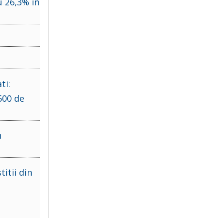
u 26,3% in
ti:
600 de
n
itii din