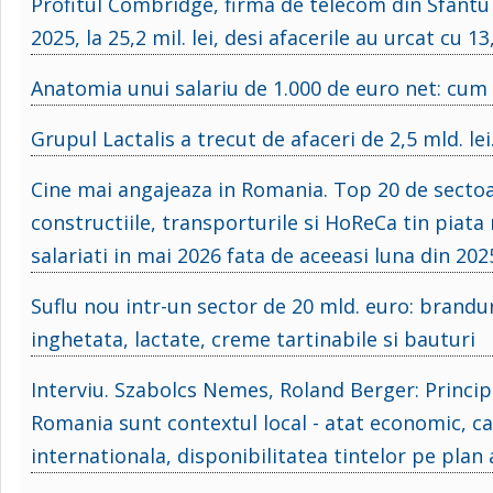
Profitul Combridge, firma de telecom din Sfant
2025, la 25,2 mil. lei, desi afacerile au urcat cu 1
Anatomia unui salariu de 1.000 de euro net: cum s
Grupul Lactalis a trecut de afaceri de 2,5 mld. le
Cine mai angajeaza in Romania. Top 20 de sectoar
constructiile, transporturile si HoReCa tin piata
salariati in mai 2026 fata de aceeasi luna din 202
Suflu nou intr-un sector de 20 mld. euro: branduri 
inghetata, lactate, creme tartinabile si bauturi
Interviu. Szabolcs Nemes, Roland Berger: Principa
Romania sunt contextul local - atat economic, cat
internationala, disponibilitatea tintelor pe plan