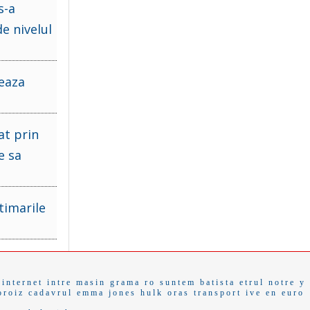
s-a
e nivelul
eaza
at prin
e sa
timarile
 internet
intre
masin
grama ro
suntem
batista
etrul
notre
y
oroiz
cadavrul
emma jones
hulk
oras
transport
ive en
euro