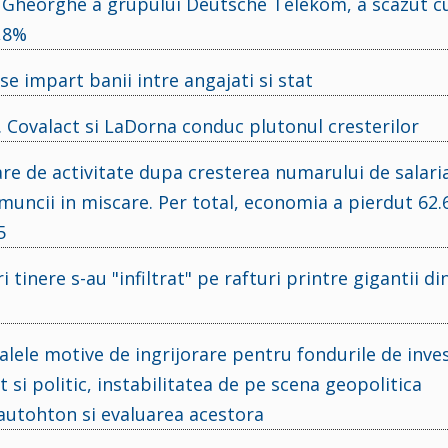
u Gheorghe a grupului Deutsche Telekom, a scazut c
3,8%
e impart banii intre angajati si stat
i. Covalact si LaDorna conduc plutonul cresterilor
e de activitate dupa cresterea numarului de salaria
 muncii in miscare. Per total, economia a pierdut 62.
5
tinere s-au "infiltrat" pe rafturi printre gigantii di
lele motive de ingrijorare pentru fondurile de invest
 si politic, instabilitatea de pe scena geopolitica
 autohton si evaluarea acestora