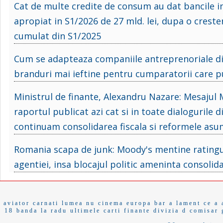
Cat de multe credite de consum au dat bancile in
apropiat in S1/2026 de 27 mld. lei, dupa o crester
cumulat din S1/2025
Cum se adapteaza companiile antreprenoriale d
branduri mai ieftine pentru cumparatorii care p
Ministrul de finante, Alexandru Nazare: Mesajul M
raportul publicat azi cat si in toate dialogurile d
continuam consolidarea fiscala si reformele as
Romania scapa de junk: Moody's mentine ratingul, 
agentiei, insa blocajul politic ameninta consolida
aviator
carnati
lumea nu
cinema europa
bar a
lament
ce a 
18
banda
la radu
ultimele
carti
finante
divizia d
comisar 