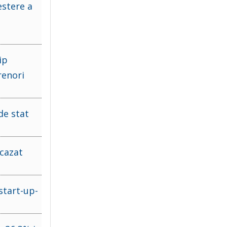
estere a
ip
renori
de stat
 cazat
start-up-