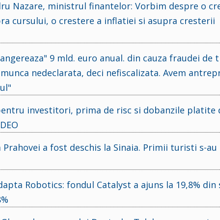
ru Nazare, ministrul finantelor: Vorbim despre o cr
a cursului, o crestere a inflatiei si asupra cresterii
ngereaza" 9 mld. euro anual. din cauza fraudei de t
munca nedeclarata, deci nefiscalizata. Avem antrep
ul"
ntru investitori, prima de risc si dobanzile platite 
VIDEO
rahovei a fost deschis la Sinaia. Primii turisti s-au
dapta Robotics: fondul Catalyst a ajuns la 19,8% din 
58%