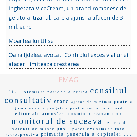
inghetata ViceCream, un brand romanesc de
gelato artizanal, care a ajuns la afaceri de 3
mil. euro
Moartea lui Ulise
Oana Ijdelea, avocat: Controlul excesiv al unei
afaceri limiteaza cresterea
EMAG
consiliul
lista
premiera nationala
herina
consultativ
stare
poate a
ajutor de minimis
gomo
ocazie
card
pregatire pentru sarbatoare
editoriale
atmosfera
cosmin barcauan
t un
monitorul de suceava
nz herald
valenii de munte
posta
eveniment
rafo
parva
primaria generala a capitalei
retrospectiva
vot