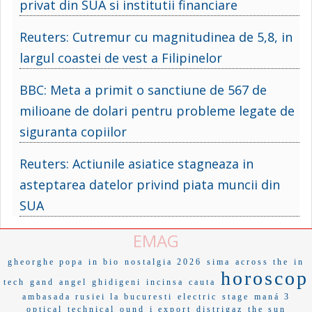
privat din SUA si institutii financiare
Reuters: Cutremur cu magnitudinea de 5,8, in
largul coastei de vest a Filipinelor
BBC: Meta a primit o sanctiune de 567 de
milioane de dolari pentru probleme legate de
siguranta copiilor
Reuters: Actiunile asiatice stagneaza in
asteptarea datelor privind piata muncii din
SUA
EMAG
gheorghe popa
in bio
nostalgia 2026
sima
across the
in
horoscop
tech
gand
angel
ghidigeni
incinsa
cauta
ambasada rusiei la bucuresti
electric
stage
maná 3
optical
technical
ound
i export
distrigaz
the sun