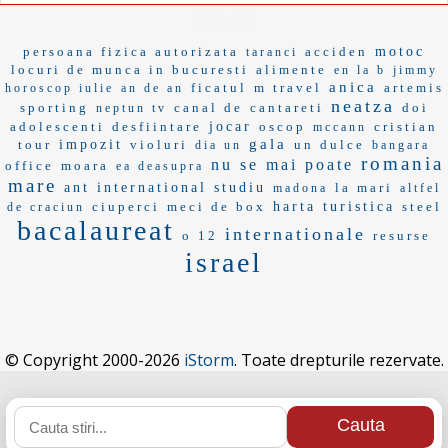
EMAG
persoana fizica autorizata
acciden
motoc
taranci
locuri de munca in bucuresti
alimente
en la b
jimmy
anica
ficatul
m travel
artemis
horoscop iulie
an de an
neatza
sporting
canal de
cantareti
doi
neptun tv
adolescenti
desfiintare
jocar
oscop
cristian
mccann
gala
tour
impozit
violuri
un dulce
dia un
bangara
romania
nu se mai poate
office
moara
ea deasupra
mare
ant international
studiu
la mari
madona
altfel
ciuperci
meci de box
harta turistica
steel
de craciun
bacalaureat
internationale
o 12
resurse
israel
© Copyright 2000-2026
iStorm
. Toate drepturile rezervate.