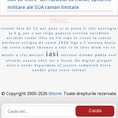
militare ale SUA raman limitate
EMAG
fata de 12 ani
ifrs
norvegia
carnati
punz
ce ar putea fi
la 6
g_one
e uat
reign
popescu cristian
excedente
accident ciudat
tflix
un fin
irma fo
trivea
la consul
eclipsa de soare 2026
northwes
liga a 5
saxonia
banca
thrones
em
retete simple
a cele
ce in
inter miam
ver se
iasi
pania
metale
u cluj meciuri
antrenor dinamo
oral
aseara
cerc
focos
altitude
luc a
the digital
prequel
alert e
needs
department of justice
completed
breve
xander
play store
talonul
© Copyright 2000-2026
iStorm
. Toate drepturile rezervate.