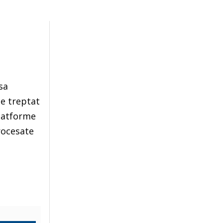
sa
de treptat
platforme
rocesate