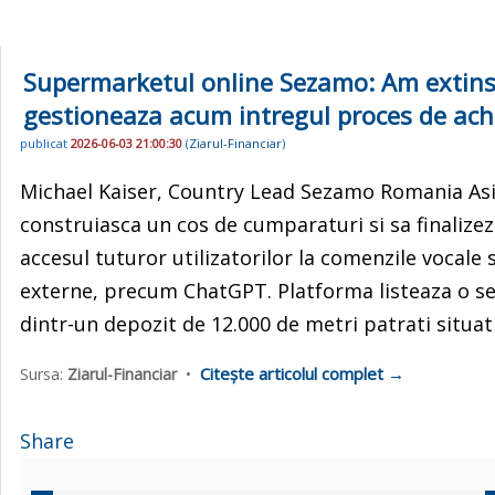
Supermarketul online Sezamo: Am extins c
gestioneaza acum intregul proces de achiz
publicat
2026-06-03 21:00:30
(
Ziarul-Financiar
)
Michael Kaiser, Country Lead Sezamo Romania Asist
construiasca un cos de cumparaturi si sa finalizeze
accesul tuturor utilizatorilor la comenzile vocale
externe, precum ChatGPT. Platforma listeaza o sel
dintr-un depozit de 12.000 de metri patrati situat
Citește articolul complet →
Sursa:
Ziarul-Financiar
•
Share