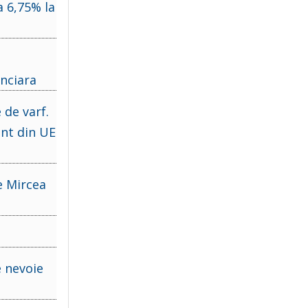
a 6,75% la
anciara
 de varf.
ent din UE
e Mircea
e nevoie