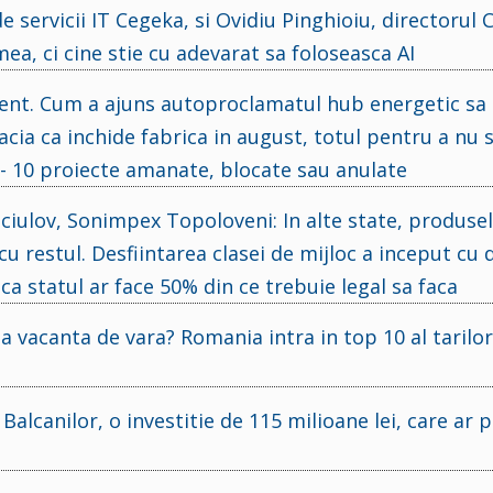
 servicii IT Cegeka, si Ovidiu Pinghioiu, directorul
a, ci cine stie cu adevarat sa foloseasca AI
rent. Cum a ajuns autoproclamatul hub energetic sa
acia ca inchide fabrica in august, totul pentru a nu 
- 10 proiecte amanate, blocate sau anulate
ciulov, Sonimpex Topoloveni: In alte state, produsel
u restul. Desfiintarea clasei de mijloc a inceput cu d
aca statul ar face 50% din ce trebuie legal sa faca
a vacanta de vara? Romania intra in top 10 al tarilor
alcanilor, o investitie de 115 milioane lei, care ar 