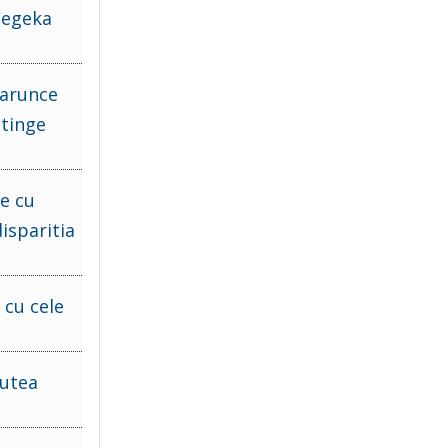
 Cegeka
 arunce
stinge
e cu
isparitia
 cu cele
putea