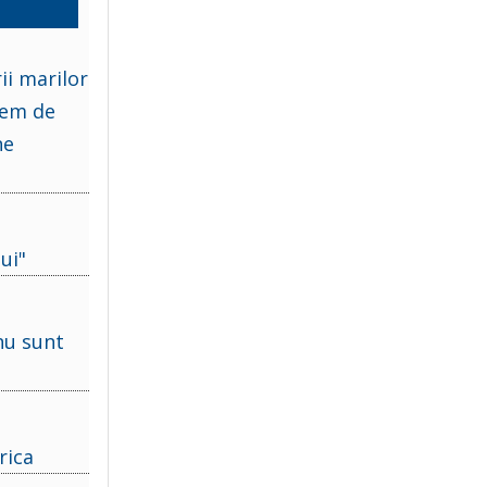
ii marilor
vem de
ne
ui"
i
 nu sunt
rica