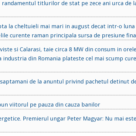
 randamentul titlurilor de stat pe zece ani urca de l
ta la cheltuieli mai mari in august decat intr-o luna
ielile curente raman principala sursa de presiune fin
ste si Calarasi, taie circa 8 MW din consum in orele
ca industria din Romania plateste cel mai scump cur
 saptamani de la anuntul privind pachetul detinut d
 pun viitorul pe pauza din cauza banilor
nergetice. Premierul ungar Peter Magyar: Nu mai est