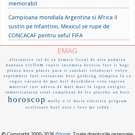
memorabil
Campioana mondiala Argentina si Africa il
sustin pe Infantino, Mexicul se rupe de
CONCACAF pentru seful FIFA
EMAG
alternative
rol de se
himera
liceul de arta
padurea
ciclism
baneasa
rupert
insomnia
brescia
face it
hagi
pleaca
koso
places
para ti
canibali
colaborari
volvo
septembrie
fuel
restaurant best
goldring
olimpica
fa cu
rogoz
vacanta de mai
brif
deschidere
vrea
rapirea
material
rute
adresa de mail
mari la
legea energiei
inmatricularea
steal
complexul
be fre
placebo
un bote
horoscop
molly
o el
dacia electrica
program
ocolitoare
basf
auto t
love me
teddy
© Copyright 2000-2026
iStorm
. Toate drepturile rezervate.