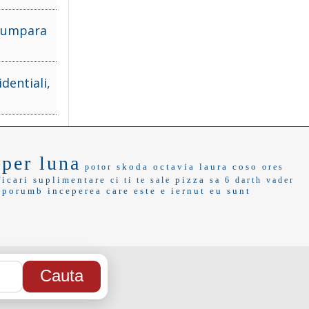
 cumpara
dentiali,
uper luna
skoda octavia
laura coso
potor
ores
ficari suplimentare
pizza
ci ti
te sale
sa 6
darth vader
porumb
inceperea
care este e
iernut
eu sunt