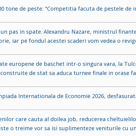
300 tone de peste: "Competitia facuta de pestele de 
e un pas in spate. Alexandru Nazare, ministrul finante
rie, iar pe fondul acestei scaderi vom vedea o revig
te europene de baschet intr-o singura vara, la Tulc
 construite de stat sa aduca turnee finale in orase f
impiada Internationala de Economie 2026, desfasurat
or care cauta al doilea job, reducerea cheltuielilo
ste o treime vor sa isi suplimenteze veniturile cu un