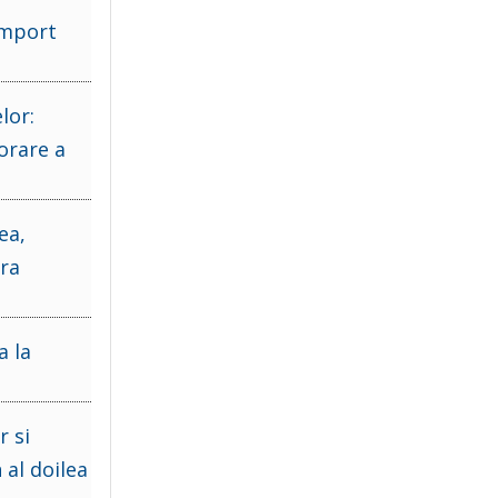
import
lor:
orare a
ea,
ara
a la
r si
 al doilea