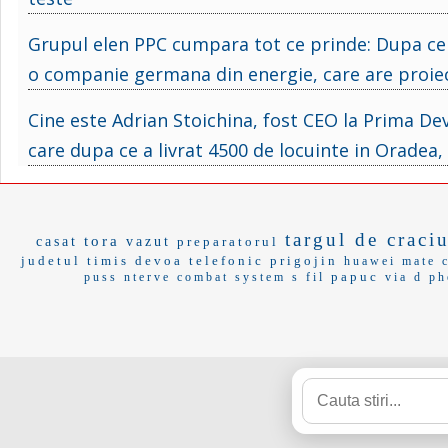
Grupul elen PPC cumpara tot ce prinde: Dupa ce 
o companie germana din energie, care are proiec
Cine este Adrian Stoichina, fost CEO la Prima Dev
care dupa ce a livrat 4500 de locuinte in Oradea
targul de craci
tora
casat
vazut
preparatorul
judetul timis
devoa
telefonic
prigojin
huawei mate
papuc
puss
nterve
combat system
s fil
via d
ph