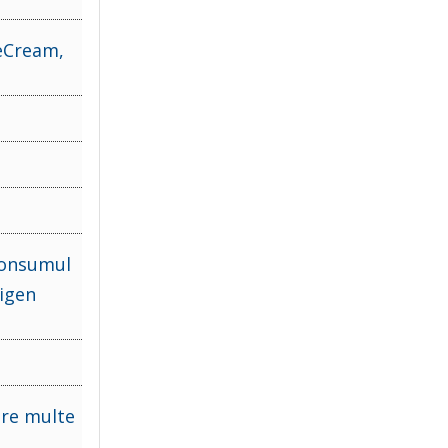
ceCream,
 consumul
xigen
tre multe