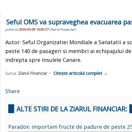
Seful OMS va supraveghea evacuarea pas
publicat
2026-05-09 16:00:37
(
Ziarul-Financiar
)
Autor: Seful Organizatiei Mondiale a Sanatatii a
peste 140 de pasageri si membri ai echipajului de
indrepta spre Insulele Canare.
Citește articolul complet →
Sursa:
Ziarul-Financiar
•
Share
ALTE STIRI DE LA ZIARUL FINANCIAR:
Paradox: importam fructe de padure de peste 25 