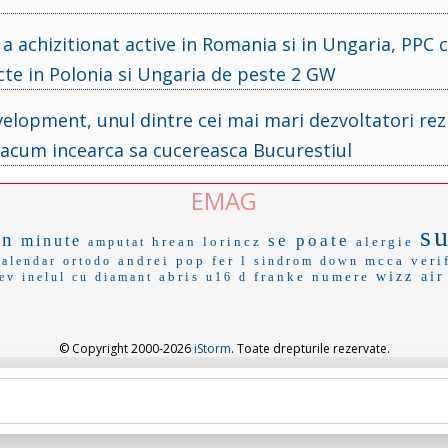
a achizitionat active in Romania si in Ungaria, PPC
te in Polonia si Ungaria de peste 2 GW
elopment, unul dintre cei mai mari dezvoltatori rezi
, acum incearca sa cucereasca Bucurestiul
EMAG
s
un
se poate
minute
hrean
lorincz
alergie
amputat
andrei pop
fer l
mcca
veri
calendar ortodo
sindrom down
abris
franke
numere
wizz air
ev
inelul cu diamant
u16 d
© Copyright 2000-2026
iStorm
. Toate drepturile rezervate.