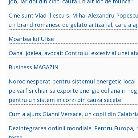
job, iar doi din cinci cauta un alt loc de munca"
Cine sunt Vlad Iliescu si Mihai Alexandru Popescu,
un brand romanesc de gelato artizanal, care a aju
Moartea lui Ulise
Oana Ijdelea, avocat: Controlul excesiv al unei af
Business MAGAZIN.
Noroc nesperat pentru sistemul energetic local.
pe varf si chiar sa exporte energie eoliana in re
pentru un sistem in corzi din cauza secetei
Cum a ajuns Gianni Versace, un copil din Calabr
Dezintegrarea ordinii mondiale. Pentru Europa, r
teste