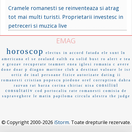
Cramele romanesti se reinventeaza si atrag
tot mai multi turisti. Proprietarii investesc in
petreceri si muzica live
EMAG
horoscop
electus
in accord
fatada
ele sunt în
americana
el se
zealand
ealth
ea solid
bust
ro alert
e tea
e grozav
recuperate
teamnet
enea
iglesi
romania c
avere
done
doar p
diagno
martine
club a
destinat
valoare
le isr
ortiz
de inal
persoane fizice autorizate
dating
ii
romanesti
cristian popescu piedone
oref
corruption
dahra
consiliul
razvan rat
barza
corina chiriac
nisa
consultativ
cod portocaliu
rate romanesti
comisia de
supraveghere
le matin
papiloma
circula
alestra
the judge
© Copyright 2000-2026
iStorm
. Toate drepturile rezervate.