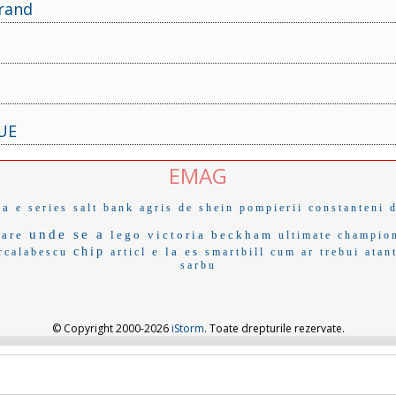
 rand
 UE
EMAG
ca
e series
salt bank
agris
de shein
pompierii constanteni
unde se a
oare
lego
victoria beckham
ultimate champio
chip
e la es
rcalabescu
articl
smartbill
cum ar trebui
atan
sarbu
© Copyright 2000-2026
iStorm
. Toate drepturile rezervate.