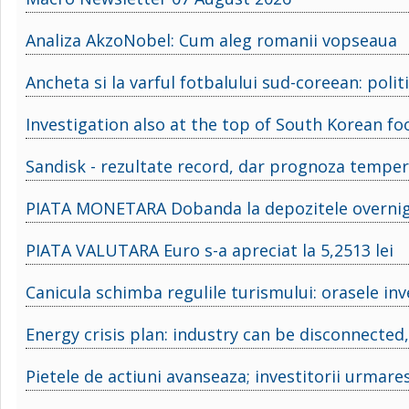
Analiza AkzoNobel: Cum aleg romanii vopseaua
Ancheta si la varful fotbalului sud-coreean: poli
Investigation also at the top of South Korean foo
Sandisk - rezultate record, dar prognoza tempe
PIATA MONETARA Dobanda la depozitele overnigh
PIATA VALUTARA Euro s-a apreciat la 5,2513 lei
Canicula schimba regulile turismului: orasele inve
Energy crisis plan: industry can be disconnecte
Pietele de actiuni avanseaza; investitorii urmare