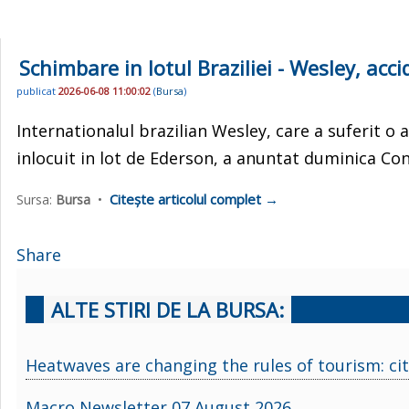
Schimbare in lotul Braziliei - Wesley, acc
publicat
2026-06-08 11:00:02
(
Bursa
)
Internationalul brazilian Wesley, care a suferit o
inlocuit in lot de Ederson, a anuntat duminica Con
Citește articolul complet →
Sursa:
Bursa
•
Share
ALTE STIRI DE LA BURSA:
Heatwaves are changing the rules of tourism: cit
Macro Newsletter 07 August 2026