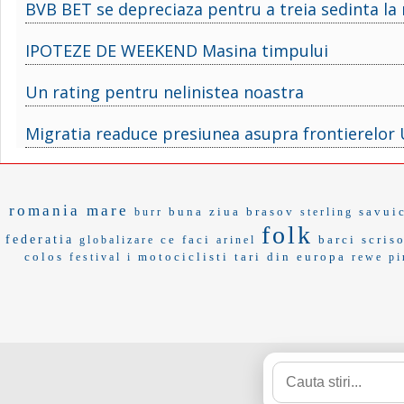
BVB BET se depreciaza pentru a treia sedinta la
IPOTEZE DE WEEKEND Masina timpului
Un rating pentru nelinistea noastra
Migratia readuce presiunea asupra frontierelor
romania mare
buna ziua brasov
savui
burr
sterling
folk
federatia
ce faci
barci
scris
globalizare
arinel
colos
motociclisti
tari din europa
festival i
rewe
pi