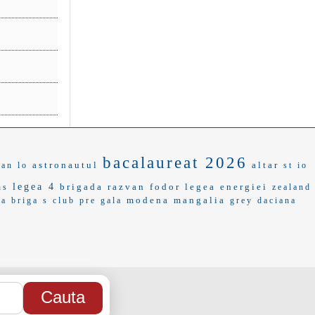
bacalaureat 2026
astronautul
altar
dan lo
st io
legea 4
brigada
razvan fodor
legea energiei
ns
zealand
modena
mangalia
ta
briga
s club
pre gala
grey
daciana