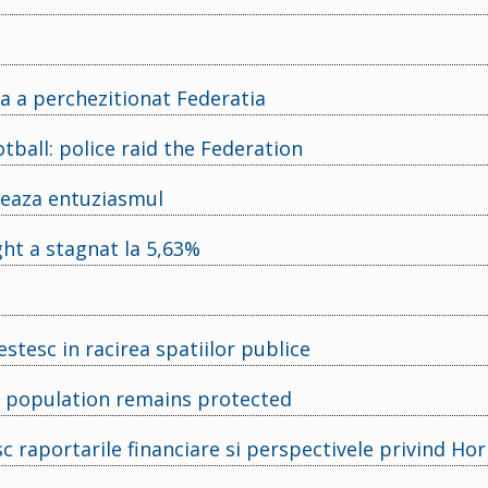
tia a perchezitionat Federatia
tball: police raid the Federation
reaza entuziasmul
t a stagnat la 5,63%
stesc in racirea spatiilor publice
d, population remains protected
sc raportarile financiare si perspectivele privind H