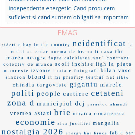
independenta energetic. Cand producem
suficient si cand suntem obligati sa importam
EMAG
neidentificat
sideri
e bay
in the country
la
thr
norma de hrana
it casa
multi an
endar
marea neagra
fapte
noul contract
calcularea
la piata
scoli inchise
ligh
colectiv de munca
bilan
vasc
izvoare
munceste
inata
e fotografí
blond
sincron
priority
teatrul nat
it mi
tikto
gigantu
marele
chindia targoviste
politi
cetateni
people
cartiere
zona d
municipiul dej
parastoo ahmadi
brie
vremea astazi
muzica romaneasca
economie
mangalia
ziua justitiei
nostalgia 2026
fabia
energy bar
bruca
bar