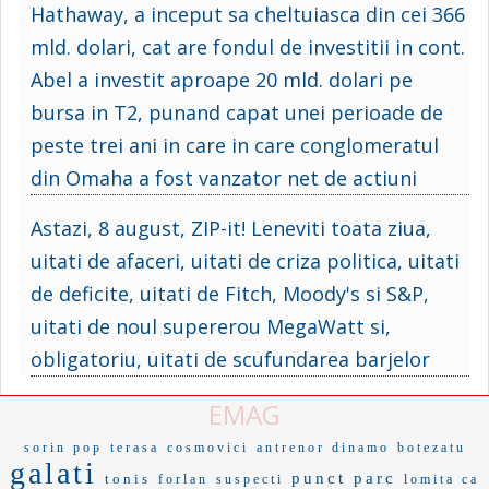
Hathaway, a inceput sa cheltuiasca din cei 366
mld. dolari, cat are fondul de investitii in cont.
Abel a investit aproape 20 mld. dolari pe
bursa in T2, punand capat unei perioade de
peste trei ani in care in care conglomeratul
din Omaha a fost vanzator net de actiuni
Astazi, 8 august, ZIP-it! Leneviti toata ziua,
uitati de afaceri, uitati de criza politica, uitati
de deficite, uitati de Fitch, Moody's si S&P,
uitati de noul supererou MegaWatt si,
obligatoriu, uitati de scufundarea barjelor
EMAG
sorin pop
terasa
cosmovici
antrenor dinamo
botezatu
galati
punct
parc
tonis
forlan
suspecti
lomita ca