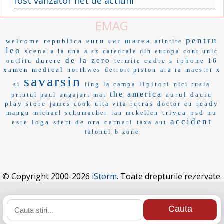
fost vanzator net de actiuni
EMAG
pentru
marea
welcome
republica
euro car
atintite
leo
scena
a la una
a sz
catedrale din europa
cont unic
de la zero
durere
cadre s
iphone 16
outfitu
termite
xamen medical
northwes
detroit piston
ara ia
maestri
x
savarsin
lipitori
si
iing
la campa
nici rusia
the america
aurul dacic
printul paul
angajari mai
play store
retras
ready
james cook
ulta vita
doctor cu
trivea
psd nu
mangu
michael schumacher
ian mckellen
accident
este
loga
sfert de ora
carnati
taxa aut
talonul
b zone
© Copyright 2000-2026
iStorm
. Toate drepturile rezervate.