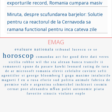
exporturile record, Romania cumpara masiv
Miruta, despre scufundarea barjelor: Solutie
pentru ca reactorul de la Cernavoda sa
ramana functional pentru inca cateva zile
EMAG
evaluare nationala
tribunal
lucescu
ce se
horoscop
comandau
act for good
dete
dati
veres
sicilia
robbie wil
the sta
alexan
banca transilv
ii
romanesti
spune da
pasare
kawhi leonard
rating de tara
de ar
microsoft romania
elevii
celelalte cuvinte
sefii
agentiilor
st george
bloomberg î
gogu
maxime
intalnirile
magneti
f en
a rusa
eforie sud
politia animale
fabrica de
permise
vale e
argentina
schmeichel
inchisori
cosmin
piata
cernat
post alexandra
mÑan
polei
autonomie
favorite
sinucis
violator
eople