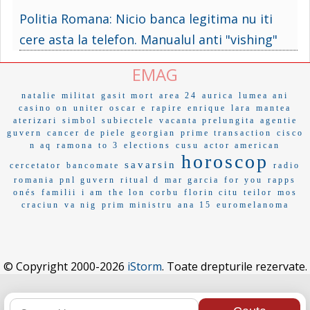
Politia Romana: Nicio banca legitima nu iti
cere asta la telefon. Manualul anti "vishing"
EMAG
natalie
militat
gasit mort
area 24
aurica
lumea ani
casino on
uniter
oscar e
rapire
enrique
lara
mantea
aterizari
simbol
subiectele
vacanta prelungita
agentie
guvern
cancer de piele
georgian
prime transaction
cisco
n aq
ramona
to 3
elections
cusu
actor american
horoscop
savarsin
cercetator
bancomate
radio
romania
pnl guvern
ritual d
mar garcia
for you
rapps
onés
familii
i am
the lon
corbu
florin citu
teilor
mos
craciun
va nig
prim ministru
ana 15
euromelanoma
© Copyright 2000-2026
iStorm
. Toate drepturile rezervate.