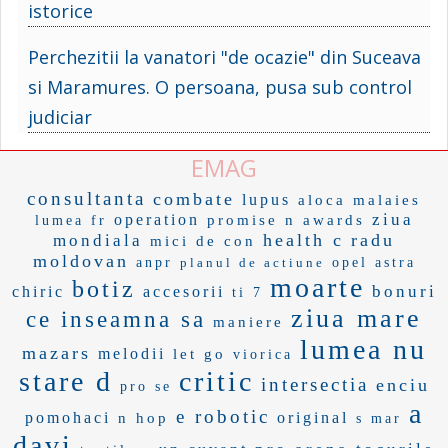
istorice
Perchezitii la vanatori "de ocazie" din Suceava
si Maramures. O persoana, pusa sub control
judiciar
EMAG
consultanta
combate
lupus
aloca
malaies
ziua
operation
promise
n awards
lumea fr
health c
radu
mondiala
mici de con
moldovan
anpr
planul de actiune
opel astra
moarte
botiz
bonuri
chiric
accesorii
ti 7
ziua mare
ce inseamna sa
maniere
lumea nu
mazars
melodii
let go
viorica
stare d
critic
intersectia
enciu
pro se
a
e robotic
pomohaci
original
n hop
s mar
davi