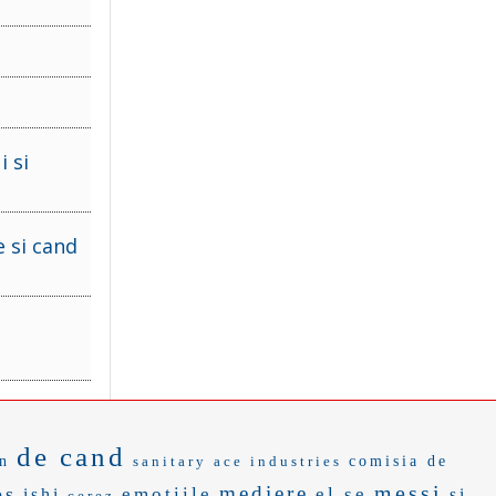
 si
e si cand
de cand
an
sanitary
ace industries
comisia de
messi
mediere
ps
emotiile
el se
ishi
si
cerez