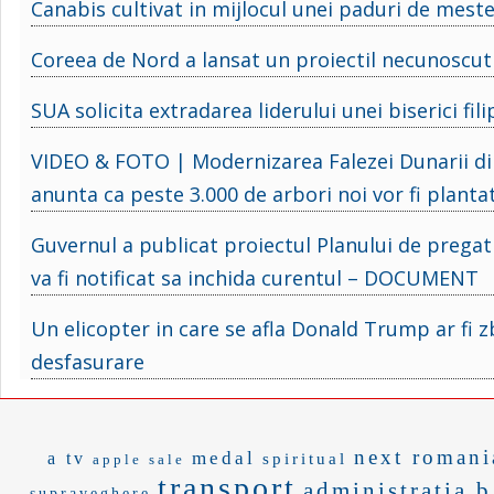
Canabis cultivat in mijlocul unei paduri de meste
Coreea de Nord a lansat un proiectil necunoscut
SUA solicita extradarea liderului unei biserici fil
VIDEO & FOTO | Modernizarea Falezei Dunarii din 
anunta ca peste 3.000 de arbori noi vor fi plantat
Guvernul a publicat proiectul Planului de pregati
va fi notificat sa inchida curentul – DOCUMENT
Un elicopter in care se afla Donald Trump ar fi 
desfasurare
next romani
medal
a tv
spiritual
apple sale
transport
administratia b
supraveghere