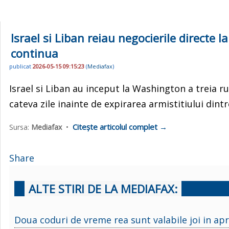
Israel si Liban reiau negocierile directe 
continua
publicat
2026-05-15 09:15:23
(
Mediafax
)
Israel si Liban au inceput la Washington a treia 
cateva zile inainte de expirarea armistitiului dint
Citește articolul complet →
Sursa:
Mediafax
•
Share
ALTE STIRI DE LA MEDIAFAX:
Doua coduri de vreme rea sunt valabile joi in ap