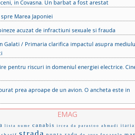
ceni, in Covasna. Un barbat a fost arestat
 spre Marea Japoniei
ipineze acuzat de infractiuni sexuale si frauda
Galati / Primaria clarifica impactul asupra mediului
i
re pentru riscuri in domeniul energiei electrice. Cin
zburat prea aproape de un avion. O ancheta este in
EMAG
a
canabis
lista nume
ircea da
parastoo ahmadi
itari
strada
ma
nunta radu
sharif
focarele
de aure