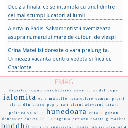
Decizia finala: ce se intampla cu unul dintre
cei mai scumpi jucatori ai lumii
Alerta in Padis! Salvamontistii avertizeaza
asupra numarului mare de cuiburi de viespi
Crina Matei isi doreste o vara prelungita.
Urmeaza vacanta pentru vedeta si fiica ei,
Charlotte
EMAG
topan
deschiderea
severin
copy
dezastru
si del
ialomita
muncile
ev s
recalculare
oameni prosti
din braso
tatari
ala m
pop p
ratt
ziarul adevarul
hunedoara
ship
cetate
gazon
politica va
fatih
g market
doncaster
dorina
urgenta
perianu
coasta
buddha
brosura
ingrijitor
insula iubirii sezonul 4